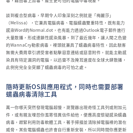
毒，藉由毒上加毒、產生更可怕的電腦中毒現象。
談到複合型病毒，早期令人印象深刻之例就是「梅麗莎」
（Melissa），它兼具電腦病毒、電腦蠕蟲雙重特性，既有能力
感染Word的Normal.dot，也有能力透過Outlook電子郵件進行
大量散播，形成連鎖性感染風暴。到了最近幾年，讓人聞之色變
的WannaCry勒索病毒，裡頭就兼具了蠕蟲病毒特性，因此駭客
無需大費周章引誘受害者點擊惡意連結或惡意附件，就能主動感
染具有特定漏洞的電腦，以迅雷不及掩耳速度在全球大肆散播，
此例完完全全突顯了蠕蟲病毒的可怕之處。
隨時更新OS與應用程式，同時也需要部署
蠕蟲病毒清除工具
萬一你哪天突然發現電腦超慢，瀏覽器出現奇怪工具列或附加元
件，或有親友埋怨你濫寄怪異信件給他，便應高度懷疑感染蠕蟲
病毒，趕緊利用防毒軟體工具，著手掃描並清除掉電腦裡的潛在
威脅。某些電腦蠕蟲也許會自行重新安裝，所以同時間你應更新