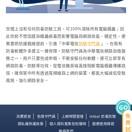
世間上沒有任何防毒防駭工具，可100%清除所有電腦蠕蟲；因
此你若不想因感染蠕蟲病毒而影響電腦與網路效能、穩定性，便
需要把防護戰線提前，引進「中華電信
防駭守門員
」，在現有
防毒軟體外多建立一層保障。防駭守門員為中華電信網路加值服
務之一，用戶只要完成申租，不需安裝任何軟體，便可立即享有
網路防毒、防駭等功效，從電信機房端直接阻斷電腦蠕蟲傳播路
徑，確保家中所有透過寬頻線路上網的裝置，都能大幅減低受駭
風險、強化網路安全。
消費資安
色情守門員
上網時間管理
HiNet 防毒防駭
隱私權保護政策
個人資料蒐集告知聲明
服務使用條款
聯絡我們