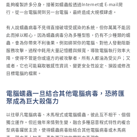
能夠複製許多分身，接著如蠕蟲般透過Internet或 E-mail爬
行，從一台電腦爬到另一台電腦，最終造成大規模肆虐。
有人說蠕蟲病毒不見得直接破壞受感染的系統，但你萬萬不能因
此而掉以輕心，因為蠕蟲病毒分為多種型態，仍有不少種類的蠕
蟲，會為你帶來不利後果。例如綁架你的電腦、對他人發動阻斷
服務攻擊，過程中耗用大量記憶體與頻寬，導致電腦執行效率大
降，使得不管是你或遠方的被攻擊者，所有人都淪為受災戶；又
或者，它也可能竊取敏感性資訊、變更安全性設定、損毀或修改
目標電腦的檔案。
電腦蠕蟲一旦結合其他電腦病毒，恐將匯
聚成為巨大殺傷力
以往舉凡電腦病毒、木馬程式或電腦蠕蟲，彼此互不相干、個個
獨立運作。但近幾年來情勢生變，融合多種惡意程式特性的複合
型病毒躍居主流，使得蠕蟲病毒始結合其他電腦病毒或木馬病