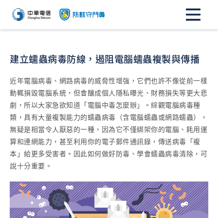
建立蠕蟲病毒防線，遏阻電腦蠕蟲複製與傳播
近年電腦病毒、網路病毒的威脅性增強，它們也許不像從前一樣
動輒損毀電腦系統，但會釀成個人隱私曝光、財務損失等更大悲
劇，所以大家急欲知道「電腦中毒怎麼辦」。綜觀電腦病毒種
類，具有大量複製能力的蠕蟲病毒（含電腦蠕蟲或網路蠕蟲），
無疑是相當令人厭惡的一種，因為它不僅綁架你的電腦、耗用運
算和連網能力，甚至利用你的電子郵件通訊錄，傳送病毒「複
本」給更多受害者。因此如何做好防毒、學會蠕蟲病毒清除，可
說十分重要。