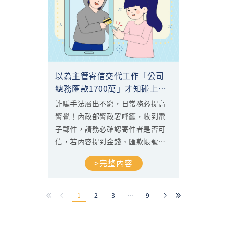
以為主管寄信交代工作「公司
總務匯款1700萬」才知碰上詐
騙
詐騙手法層出不窮，日常務必提高
警覺！內政部警政署呼籲，收到電
子郵件，請務必確認寄件者是否可
信，若內容提到金錢、匯款帳號，
請以電話或其他通訊管道聯繫寄件
>完整內容
者確認內容無誤；收到可疑郵件，
請不要理會，並直接向165查證。...
1
2
3
…
9