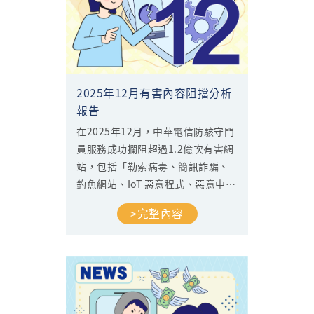
2025年12月有害內容阻擋分析
報告
在2025年12月，中華電信防駭守門
員服務成功攔阻超過1.2億次有害網
站，包括「勒索病毒、簡訊詐騙、
釣魚網站、IoT 惡意程式、惡意中繼
站、惡意程式下載點」等資訊安全
>完整內容
威脅，為您阻擋惡意網站連線，建
立安全的網路防護罩，打造安心的
上網環境。...