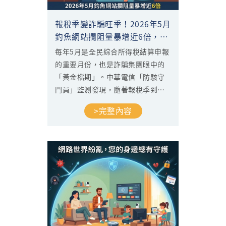
報稅季變詐騙旺季！2026年5月
釣魚網站攔阻量暴增近6倍，寬
頻、行動裝置無一倖免
每年5月是全民綜合所得稅結算申報
的重要月份，也是詐騙集團眼中的
「黃金檔期」。中華電信「防駭守
門員」監測發現，隨著報稅季到
來，全台網路上偽冒財政部、國稅
>完整內容
局、銀行退稅通知的釣魚網站大量
竄起——不論是家用寬頻或行動裝
置，攔阻量都出現相當劇烈的一次
跳升，寬頻與行動合併統計，整體
釣魚網站攔阻量較上月暴增近
497%，逼近6倍之譜。透過本月的
數據分析，我們將帶您了解駭客如
何利用報稅焦慮進行全通路攻擊，
以及該如何自保。...