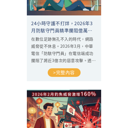
24小時守護不打烊，2026年3
月防駭守門員精準攔阻億萬次
數位威脅
在數位足跡無孔不入的時代，網路
威脅從不休息。2026年3月，中華
電信「防駭守門員」在電信端成功
攔阻了將近3億次的惡意攻擊。透過
數據觀察，我們發現駭客的攻擊模
>完整內容
式愈發隱蔽，且高度集中在用戶放
鬆警惕的時段。接下來將帶您回顧
中華電信防駭守門員在3月份的防護
成果。...