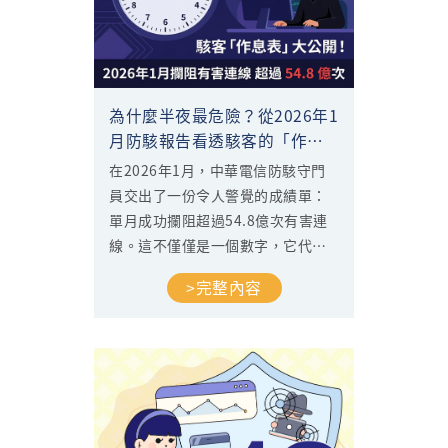
為什麼半夜最危險？從2026年1
月防駭報告看透駭客的「作息
表」
在2026年1月，中華電信防駭守門
員交出了一份令人警覺的成績單：
單月成功攔阻超過54.8億次有害連
線。這不僅僅是一個數字，它代表
了勒索病毒、釣魚網站及惡意程式
>完整內容
正無孔不入地試圖突破您的數位防
線。...