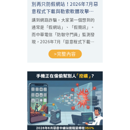
別再只防假網站！2026年7月惡
意程式下載與勒索軟體攻擊激
增176%
講到網路詐騙，大家第一個想到的
通常是「假網站」、「假簡訊」。
而中華電信「防駭守門員」監測發
現，2026年7月「惡意程式下載點
與勒索軟體」攔阻量出現大幅成
>完整內容
長，固網端漲幅高達176%，行動端
也成長約33%。這代表比起騙您點
連結、填資料，越來越多攻擊改用
「騙你主動下載安裝」的方式下
手。這篇文章將帶您了解這波攻擊
的規模，以及下載軟體、App時該
注意的細節。...