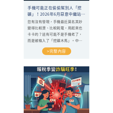
手機可能正在偷偷幫別人「挖
礦」！2026年6月惡意中繼站攔
阻量暴增350%
您有沒有發現，手機最近莫名其妙
變得比較燙、比較耗電，用起來也
卡卡的？這有可能不是手機老了，
而是被植入了「挖礦木馬」。中華
電信「防駭守門員」監測發現，
>完整內容
2026年6月行動裝置的「惡意中繼
站」攔阻量較上月大幅暴增，漲幅
超過350%。這類攻擊的目的，往往
是把使用者的手機或電腦偷偷變成
幫駭客賺錢的挖礦工具。這篇文章
將帶您看懂這波攻擊的規模，以及
日常生活中該怎麼發現、怎麼防
範。...