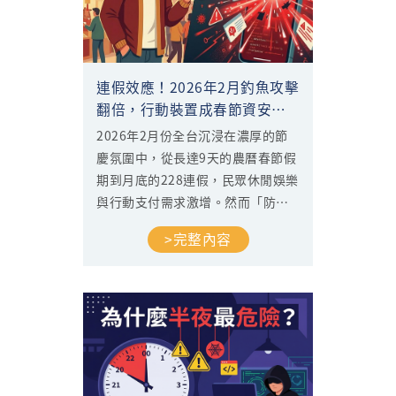
連假效應！2026年2月釣魚攻擊
翻倍，行動裝置成春節資安破
口
2026年2月份全台沉浸在濃厚的節
慶氛圍中，從長達9天的農曆春節假
期到月底的228連假，民眾休閒娛樂
與行動支付需求激增。然而「防駭
守門員」監測發現，全台網路威脅
>完整內容
活動出現劇烈波動，駭客正潛伏在
節慶商機背後，趁著民眾放鬆警惕
時進行攻擊，特別是針對行動裝置
的釣魚攻擊呈現爆發式增長。透過
本月的數據分析，我們將揭露駭客
最新的攻擊熱點與手法，協助您在
萬物聯網的時代守護資訊安全。...