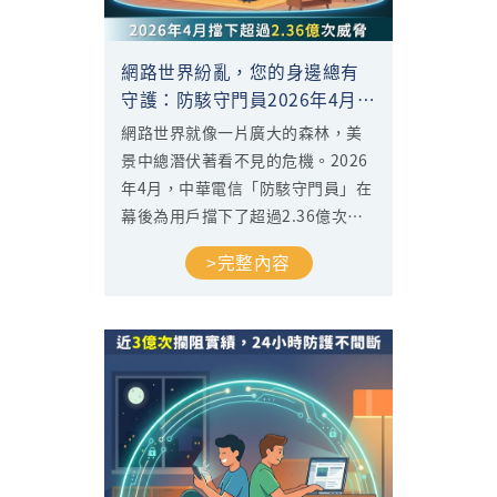
網路世界紛亂，您的身邊總有
守護：防駭守門員2026年4月擋
下超過2.36億次威脅
網路世界就像一片廣大的森林，美
景中總潛伏著看不見的危機。2026
年4月，中華電信「防駭守門員」在
幕後為用戶擋下了超過2.36億次惡
意威脅。透過這份月報，將帶您直
>完整內容
擊目前潛伏在寬頻與行動網路中的
威脅類別與攻擊時段，協助您掌握
資安現狀，打造更安心的數位生活
空間。...