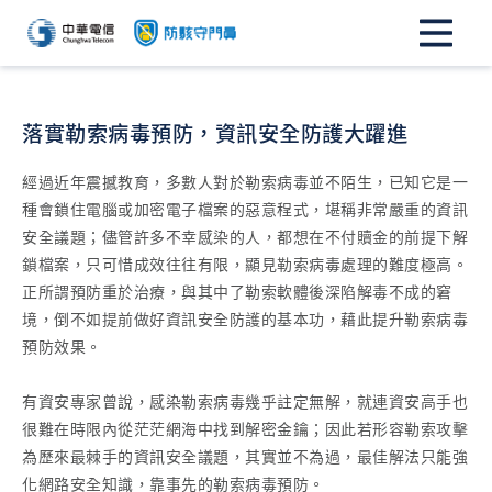
落實勒索病毒預防，資訊安全防護大躍進
經過近年震撼教育，多數人對於勒索病毒並不陌生，已知它是一
種會鎖住電腦或加密電子檔案的惡意程式，堪稱非常嚴重的資訊
安全議題；儘管許多不幸感染的人，都想在不付贖金的前提下解
鎖檔案，只可惜成效往往有限，顯見勒索病毒處理的難度極高。
正所謂預防重於治療，與其中了勒索軟體後深陷解毒不成的窘
境，倒不如提前做好資訊安全防護的基本功，藉此提升勒索病毒
預防效果。
有資安專家曾說，感染勒索病毒幾乎註定無解，就連資安高手也
很難在時限內從茫茫網海中找到解密金鑰；因此若形容勒索攻擊
為歷來最棘手的資訊安全議題，其實並不為過，最佳解法只能強
化網路安全知識，靠事先的勒索病毒預防。