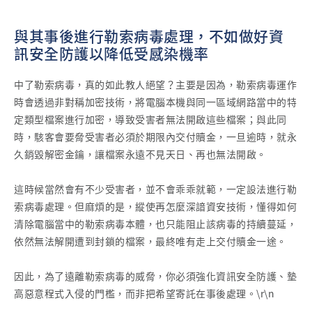
與其事後進行勒索病毒處理，不如做好資
訊安全防護以降低受感染機率
中了勒索病毒，真的如此教人絕望？主要是因為，勒索病毒運作
時會透過非對稱加密技術，將電腦本機與同一區域網路當中的特
定類型檔案進行加密，導致受害者無法開啟這些檔案；與此同
時，駭客會要脅受害者必須於期限內交付贖金，一旦逾時，就永
久銷毀解密金鑰，讓檔案永遠不見天日、再也無法開啟。
這時候當然會有不少受害者，並不會乖乖就範，一定設法進行勒
索病毒處理。但麻煩的是，縱使再怎麼深諳資安技術，懂得如何
清除電腦當中的勒索病毒本體，也只能阻止該病毒的持續蔓延，
依然無法解開遭到封鎖的檔案，最終唯有走上交付贖金一途。
因此，為了遠離勒索病毒的威脅，你必須強化資訊安全防護、墊
高惡意程式入侵的門檻，而非把希望寄託在事後處理。\r\n