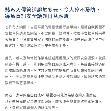
駭客入侵管道趨於多元、令人猝不及防，
導致資訊安全議題日益嚴峻
也許有人納悶，自認平常的電腦使用行為單純，經常自我提醒不
要輕易造訪奇怪網站、不要開啟可疑附件，按理不會輕易感染勒
索病毒；但其實資訊安全防護的面向極廣，哪些只疏漏了其中少
數幾項，都可能導致資訊安全威脅上身。
首先，若未及時修補作業系統或應用程式的資訊安全漏洞，就讓
駭客有機可乘，可能利用瀏覽器漏洞植入病毒，甚或直接透過網
路攻擊系統漏洞。其次駭客擅於搶搭熱門時事話題發動網路釣
魚，引誘人點擊惡意連結或遭到惡意入侵的網站，導致訪客的電
腦被下載惡意程式。
再者，家中的路由器或IoT裝置都可能淪為駭客的入侵節點，一
旦這些設備的安全性遭到破解，駭客便有機會輸送勒索病毒入
內，造成家庭與個人的財產損失。