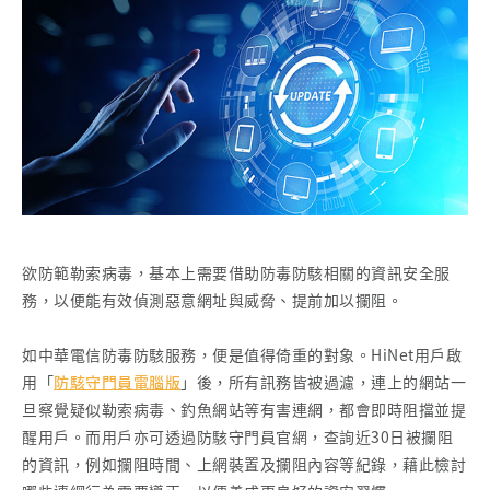
欲防範勒索病毒，基本上需要借助防毒防駭相關的資訊安全服
務，以便能有效偵測惡意網址與威脅、提前加以攔阻。
如中華電信防毒防駭服務，便是值得倚重的對象。HiNet用戶啟
用「
防駭守門員電腦版
」後，所有訊務皆被過濾，連上的網站一
旦察覺疑似勒索病毒、釣魚網站等有害連網，都會即時阻擋並提
醒用戶。而用戶亦可透過防駭守門員官網，查詢近30日被攔阻
的資訊，例如攔阻時間、上網裝置及攔阻內容等紀錄，藉此檢討