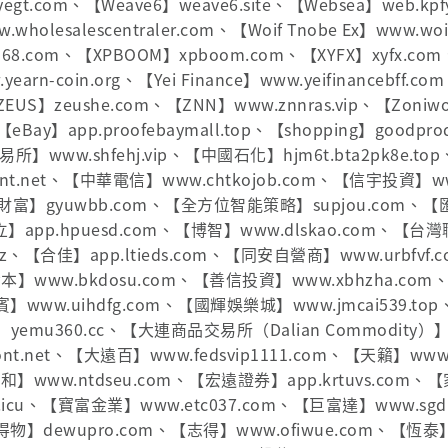
jyegt.com、【Weave6】weave6.site、【Websea】web.kpf
w.wholesalescentraler.com、【Woif Tnobe Ex】www.wo
168.com、【XPBOOM】xpboom.com、【XYFX】xyfx.com、【
earn-coin.org、【Yei Finance】www.yeifinancebff.c
【ZEUS】zeushe.com、【ZNN】www.znnras.vip、【Zoni
、【eBay】app.proofebaymall.top、【shopping】goodpr
交易所】www.shfehj.vip、【中國石化】hjm6t.bta2pk8e.
udfront.net、【中華電信】www.chtkojob.com、【信宇投資】
興財富】gyuwbb.com、【全方位智能策略】supjou.com、
立】app.hpuesd.com、【博智】www.dlskao.com、【
io.xyz、【合佳】app.ltieds.com、【同安自營商】www.urbfv
元資本】www.bkdosu.com、【善信投資】www.xbhzha.co
賓】www.uihdfg.com、【國輝娛樂城】www.jmcai539.t
幕】yemu360.cc、【大連商品交易所（Dalian Commodity）
udfront.net、【大遠百】www.fedsvip1111.com、【天籟】ww
宏和】www.ntdseu.com、【宏遠證券】app.krtuvs.com、【
d.icu、【寶富金業】www.etc037.com、【巨富達】www.sg
m、【得物】dewupro.com、【志得】www.ofiwue.com、【恆泰