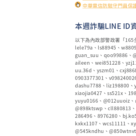
中華電信防駭守門員保
本週詐騙LINE ID
以下為內政部警政署「165全民
lele79a、ls88945、w88
guan_suu、qoo99886、@
aileen、wei851228、yzj
uu.36d、yszm01、cxj88
0903377301、v0982400
dashu7788、liz198800、
xiaojia0427、ss521x、1
yuyu0166、@012uuoiz
@898ktswp、cll880813、
286496、8976280、bj.k
kxkx1107、wcs11111、x
@545kndhu、@850wtnvt