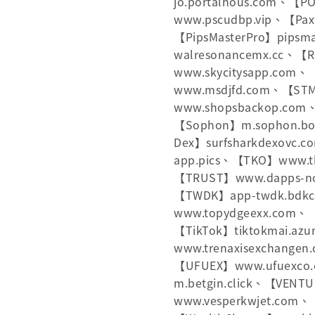
jo.portalhous.com、【
www.pscudbp.vip、【Pax
【PipsMasterPro】pips
walresonancemx.cc、【
www.skycitysapp.com
www.msdjfd.com、【STM 
www.shopsbackop.com
【Sophon】m.sophon.bo
Dex】surfsharkdexovc.
app.pics、【TKO】www.t
【TRUST】www.dapps-nod
【TWDK】app-twdk.bdk
www.topydgeexx.com、【
【TikTok】tiktokmai.azu
www.trenaxisexchange
【UFUEX】www.ufuexco
m.betgin.click、【VENT
www.vesperkwjet.com、