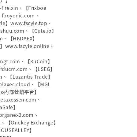
ng）】
-fire.xin、【Fnxboe
fooyonic.com、
e】www.fscyle.top、
shuu.com、【Gate.io】
.com、【HKDAEX】
ww.fscyle.online、
tengt.com、【KuCoin】
.fducm.com、【LSEG】
om、【Lazantis Trade】
tolaxec.cloud、【MGL
aigoo內部營銷平台】
etaxessen.com、
taSafe】
organex2.com、
、【Onekey Exchange】
HOUSEALLEY】