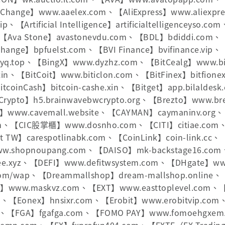
Change】www.aaelex.com、【AliExpress】www.aliexpr
、【Artificial Intelligence】artificialtelligenceyso.c
un、【Ava Stone】avastonevdu.com、【BDL】bdiddi.com
change】bpfuelst.com、【BVI Finance】bvifinance.vip
yq.top、【BingX】www.dyzhz.com、【BitCealg】www.bi
.xin、【BitCoit】www.biticlon.com、【BitFinex】bitfion
oinCash】bitcoin-cashe.xin、【Bitget】app.bilaldes
 Crypto】h5.brainwavebwcrypto.org、【Brezto】www.br
VE】www.cavemall.website、【CAYMAN】caymaninv.or
.com、【CIC股掌櫃】www.dosnho.com、【CITI】citiae.com
nt TW】carespotlinabk.com、【CoinLink】coin-link.cc
.shopnoupang.com、【DAISO】mk-backstage16.com
e.xyz、【DEFI】www.defitwsystem.com、【DHgate】ww
om/wap、【Dreammallshop】dream-mallshop.online、
D】www.maskvz.com、【EXT】www.easttoplevel.com、
tml、【Eonex】hnsixr.com、【Erobit】www.erobitvip.co
s.cc、【FGA】fgafga.com、【FOMO PAY】www.fomoehgxem