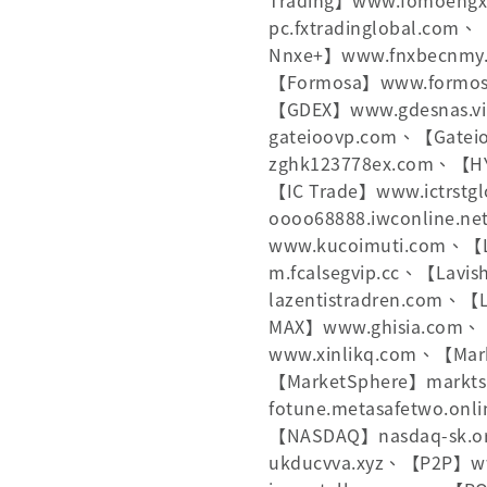
Trading】www.fomoehg
pc.fxtradinglobal.com
Nnxe+】www.fnxbecnmy
【Formosa】www.formos
【GDEX】www.gdesnas.
gateioovp.com、【Gatei
zghk123778ex.com、【
【IC Trade】www.ictrstg
oooo68888.iwconline.
www.kucoimuti.com、
m.fcalsegvip.cc、【Lavi
lazentistradren.com、
MAX】www.ghisia.co
www.xinlikq.com、【Mar
【MarketSphere】marktsp
fotune.metasafetwo.
【NASDAQ】nasdaq-sk.
ukducvva.xyz、【P2P】w