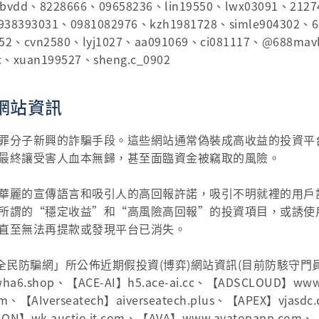
ebvdd、8228666、09658236、lin19550、lwx03091、212
0938393031、0981082976、kzh1981728、simle904302、
152、cvn2580、lyj1027、aa091069、ci081117、@688ma
、xuan199527、sheng.c_0902
網站資訊
罪分子新興的詐騙手段。這些網站通常偽裝成高收益的投資平
最終讓受害人血本無歸，甚至面臨資金被竊取的風險。
華麗的宣傳語言和吸引人的高回報許諾，吸引不明就裡的用戶
所謂的“穩定收益”和“高風險高回報”的投資項目，或誘使
直至無法再提款或發現平台已消失。
5全民防騙網」所公佈近期假投資(博弈)網站資訊(目前防駭守
ha6.shop、【ACE-AI】h5.ace-ai.cc、【ADSCLOUD】www.a
om、【AIverseatech】aiverseatech.plus、【APEX】vjasd
ION】wk.auctio.it.com、【AVA】www.avatopapp.com