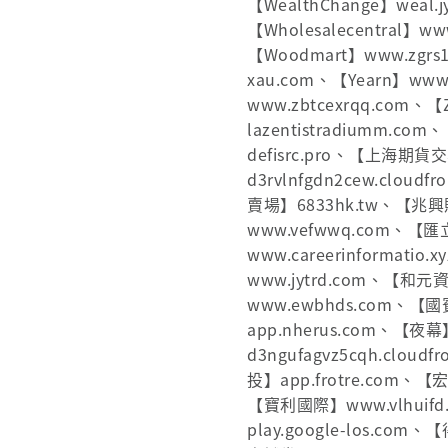
【WealthChange】weal.
【Wholesalecentral】ww
【Woodmart】www.zgrs
xau.com、【Yearn】www.y
www.zbtcexrqq.com、
lazentistradiumm.com
defisrc.pro、【上海期貨
d3rvlnfgdn2cew.clo
賣場】6833hk.tw、【兆
www.vefwwq.com、【匯
www.careerinformat
www.jytrd.com、【和
www.ewbhds.com、【國
app.nherus.com、【夜
d3ngufagvz5cqh.clo
投】app.frotre.com、【
【寶利國際】www.vlhuif
play.google-los.co