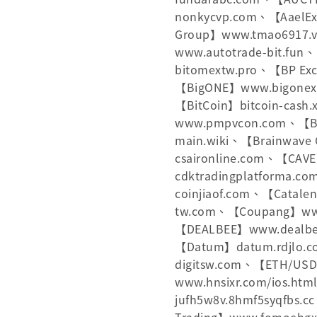
nonkycvp.com、【AaelEx
Group】www.tmao6917.vip
www.autotrade-bit.f
bitomextw.pro、【BP Ex
【BigONE】www.bigonex
【BitCoin】bitcoin-cash
www.pmpvcon.com、【Bitc
main.wiki、【Brainwave
csaironline.com、【CA
cdktradingplatforma
coinjiaof.com、【Catale
tw.com、【Coupang】www
【DEALBEE】www.dealbe
【Datum】datum.rdjlo.c
digitsw.com、【ETH/US
www.hnsixr.com/ios.h
jufh5w8v.8hmf5syqfb