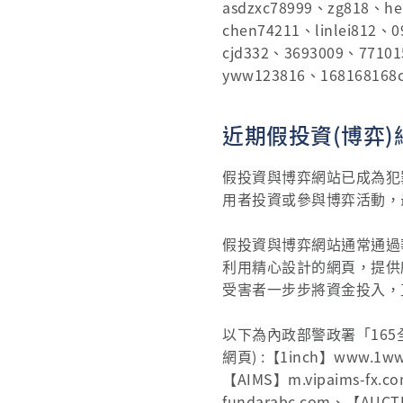
asdzxc78999、zg818、h
chen74211、linlei812、
cjd332、3693009、7710
yww123816、168168168c
近期假投資(博弈)
假投資與博弈網站已成為犯
用者投資或參與博弈活動，
假投資與博弈網站通常通過
利用精心設計的網頁，提供
受害者一步步將資金投入，
以下為內政部警政署「16
網頁) :【1inch】www.1ww
【AIMS】m.vipaims-fx.c
fundarabc.com、【AUCT