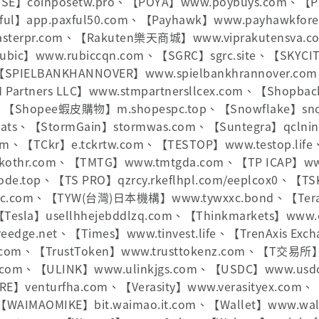
POSE】coinposetw.pro、【POYA】www.poybuys.com、【
ful】app.paxful50.com、【Payhawk】www.payhawkfore
masterpr.com、【Rakuten樂天商城】www.viprakutensva.
Rubic】www.rubiccqn.com、【SGRC】sgrc.site、【SKYCI
、【SPIELBANKHANNOVER】www.spielbankhrannover.c
Partners LLC】www.stmpartnersllcex.com、【Shopba
、【Shopee蝦皮購物】m.shopespc.top、【Snowflake】snow
ats、【StormGain】stormwas.com、【Suntegra】qclninv
com、【TCkr】e.tckrtw.com、【TESTOP】www.testop.life、
kothr.com、【TMTG】www.tmtgda.com、【TP ICAP】www.
e.top、【TS PRO】qzrcy.rkeflhpl.com/eeplcox0、【TS
cc.com、【TYW(台灣)日本機構】www.tywxxc.bond、【TeraV
Tesla】usellhhejebddlzq.com、【Thinkmarkets】www.e
reedge.net、【Times】www.tinvest.life、【TrenAxis Exc
n.com、【TrustToken】www.trusttokenz.com、【T交易所】
.com、【ULINK】www.ulinkjgs.com、【USDC】www.usd
URE】venturfha.com、【Verasity】www.verasityex.com
【WAIMAOMIKE】bit.waimao.it.com、【Wallet】www.wal