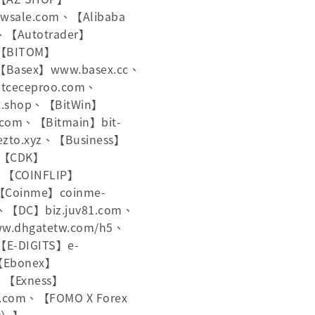
ewsale.com、【Alibaba
om、【Autotrader】
、【BITOM】
、【Basex】www.basex.cc、
tceceproo.com、
ex.shop、【BitWin】
k.com、【Bitmain】bit-
ezto.xyz、【Business】
g、【CDK】
、【COINFLIP】
、【Coinme】coinme-
、【DC】biz.juv81.com、
w.dhgatetw.com/h5、
【E-DIGITS】e-
【Ebonex】
m、【Exness】
.com、【FOMO X Forex