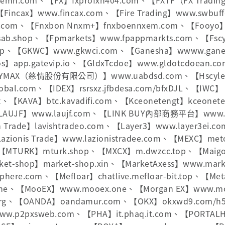
xemn.com、【FX】fxprofxn404.com、【FXTF（FX Tradi
、【Fincax】www.fincax.com、【Fire Trading】www.swbuff
.com、【Fnxbon Nnxm+】fnxboennxem.com、【Fooyo】
ab.shop、【Fpmarkets】www.fpappmarkts.com、【Fscyl
vip、【GKWC】www.gkwci.com、【Ganesha】wwww.gane
os】app.gatevip.io、【GldxTcdoe】www.gldotcdoean
HYMAX（慈情股份有限公司）】www.uabdsd.com、【Hscyle】w
lobal.com、【IDEX】rsrsxz.jfbdesa.com/bfxDJL、【IWC】
net、【KAVA】btc.kavadifi.com、【Kceonetengt】kceone
【LAUJF】www.laujf.com、【LINK BUY內部商務平台】www
sh Trade】lavishtradeo.com、【Layer3】www.layer3ei.c
【Lazionis Trade】www.lazionistradee.com、【MEXC】me
m、【MTURK】mturk.shop、【MXCX】m.dwzcc.top、【M
ket-shop】market-shop.xin、【MarketAxess】www.mark
here.com、【Mefloar】chatlive.mefloar-bit.top、【Me
online、【MooEX】www.mooex.one、【Morgan EX】www.m
org、【OANDA】oandamur.com、【OKX】okxwd9.com/h5
ww.p2pxsweb.com、【PHA】it.phaq.it.com、【PORTAL