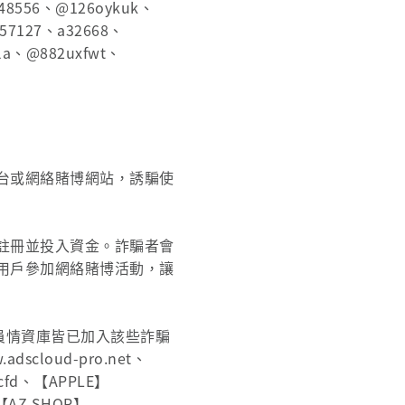
748556、@126oykuk、
657127、a32668、
vla、@882uxfwt、
台或網絡賭博網站，誘騙使
註冊並投入資金。詐騙者會
用戶參加網絡賭博活動，讓
門員情資庫皆已加入該些詐騙
dscloud-pro.net、
c.cfd、【APPLE】
、【AZ SHOP】