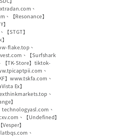
PSDC】
xtradan.com、
com、【Resonance】
TY】
om、【STGT】
ck】
-flake.top、
est.com、【Surfshark
【TK-Store】tiktok-
tpicaptpii.com、
KF】www.tskfa.com、
ista Ex】
xthinkmarkets.top、
hange】
technologyasl.com、
cxv.com、【Undefined】
、【Vesper】
latbqs.com、