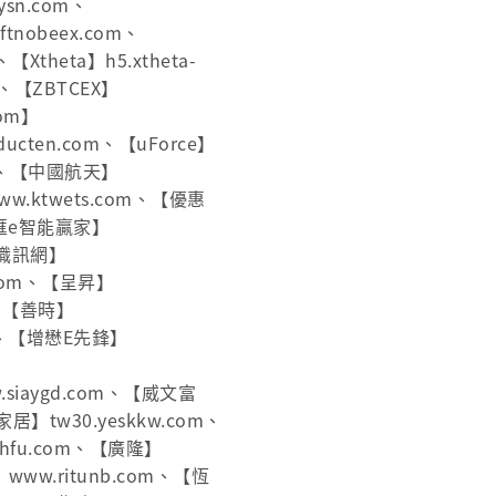
ysn.com、
iftnobeex.com、
Xtheta】h5.xtheta-
om、【ZBTCEX】
wom】
oducten.com、【uForce】
top、【中國航天】
www.ktwets.com、【優惠
【匯e智能贏家】
台灣職訊網】
f.com、【呈昇】
m、【善時】
op、【增懋E先鋒】
】
w.siaygd.com、【威文富
家居】tw30.yeskkw.com、
dhfu.com、【廣隆】
】www.ritunb.com、【恆