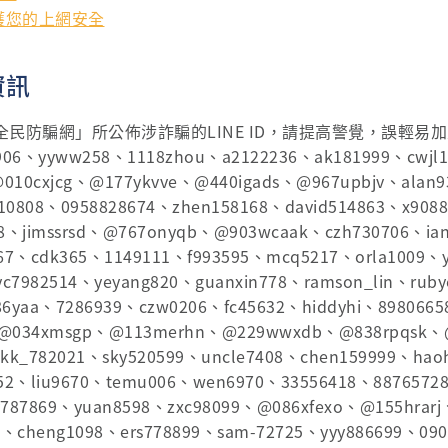
護您的上網安全
資訊
防騙網」所公佈涉詐騙的LINE ID，請提高警覺，誤輕易加入好友 
0906、yyww258、1118zhou、a2122236、ak181999、cwjl
010cxjcg、@177ykvve、@440igads、@967upbjv、alan93
110808、0958828674、zhen158168、david514863、x90
68、jimssrsd、@767onyqb、@903wcaak、czh730706、ian
267、cdk365、1149111、f993595、mcq5217、orla1009、
yc7982514、yeyang820、guanxin778、ramson_lin、ruby
986yaa、7286939、czw0206、fc45632、hiddyhi、8980665
、@034xmsgp、@113merhn、@229wwxdb、@838rpqsk、@
kk_782021、sky520599、uncle7408、chen159999、hao
o52、liu9670、temu006、wen6970、33556418、8876572
y787869、yuan8598、zxc98099、@086xfexo、@155hrarj
、cheng1098、ers778899、sam-72725、yyy886699、090