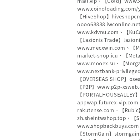
mall.vip、【Gold】www.
www.coinoloading.com
【HiveShop】hiveshopcm
oooo68888.iwconline
www.kdvnu.com、【KuCo
【Lazionis Trade】lazio
www.mecxwin.com、【M
market-shop.icu、【Met
www.mooex.su、【Morga
www.nextbank-privil
【OVERSEAS SHOP】osea
【P2P】www.p2p-xsweb
【PORTALHOUSEALLEY】j
appwap.futurex-vip.
rakutense.com、【Rubic
zh.sheintwshop.top、
www.shopbackbuys.co
【StormGain】stormgaint