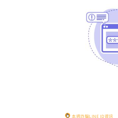
本週詐騙LINE ID資訊