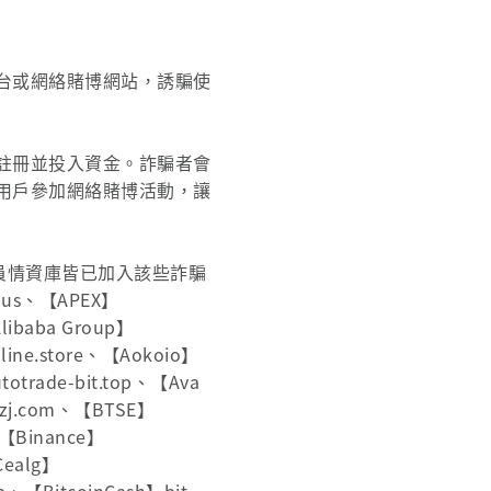
台或網絡賭博網站，誘騙使
註冊並投入資金。詐騙者會
用戶參加網絡賭博活動，讓
門員情資庫皆已加入該些詐騙
.plus、【APEX】
libaba Group】
ine.store、【Aokoio】
otrade-bit.top、【Ava
yzj.com、【BTSE】
、【Binance】
Cealg】
op、【BitcoinCash】bit-