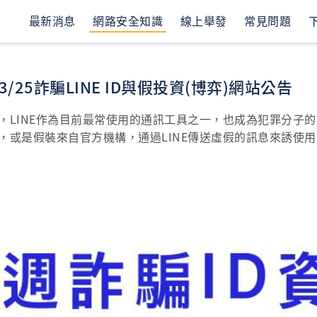
最新消息
網路安全知識
線上舉發
常見問題
3/25詐騙LINE ID與假投資(博弈)網站公告
，LINE作為目前最常使用的通訊工具之一，也成為犯罪分子
，或是假裝來自官方機構，通過LINE傳送虛假的訊息來誘使