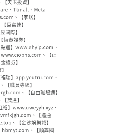
com、【天玉投資】
re、Ttmall、Meta
uvs.com、【家居】
om、【巨富達】
【德昱國際】
om、【恆泰證券】
e點通】www.ehyjp.com、
ww.ciobhs.com、【正
【永豐金證券】
寶】
福瑞】app.yeutru.com、
com、【職員專區】
energb.com、【自由職場通】
om、【茂達】
虹裕】www.uweyyh.xyz、
.vmfkjgh.com、【遠通
uile.top、【金沙娛樂城】
利】hbmyt.com、【順鑫國