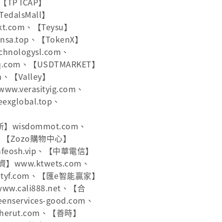
【TP ICAP】
edalsMall】
rkt.com、【Teysu】
tnsa.top、【TokenX】
hnologysl.com、
gq.com、【USDTMARKET】
m、【Valley】
www.verasityig.com、
exglobal.top、
交易所】wisdommot.com、
om、【Zozo購物中心】
hfeosh.vip、【中華電信】
資】www.ktwets.com、
etyf.com、【匯e智能贏家】
w.cali888.net、【合
services-good.com、
fherut.com、【善時】