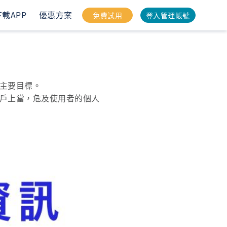
下載APP
優惠方案
免費試用
登入管理帳號
的主要目標。
用戶上當，危及使用者的個人