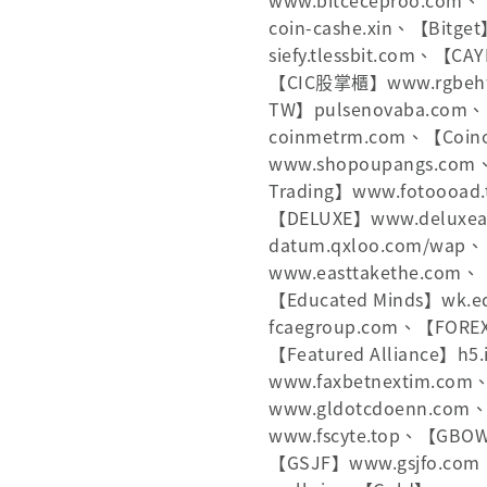
coin-cashe.xin、【Bitge
siefy.tlessbit.com、【C
【CIC股掌櫃】www.rgbehf
TW】pulsenovaba.com、
coinmetrm.com、【Coin
www.shopoupangs.com、【
Trading】www.fotoooad
【DELUXE】www.deluxea
datum.qxloo.com/wap、
www.easttakethe.com、
【Educated Minds】wk.
fcaegroup.com、【FORE
【Featured Alliance】h5
www.faxbetnextim.co
www.gldotcdoenn.com
www.fscyte.top、【GB
【GSJF】www.gsjfo.com