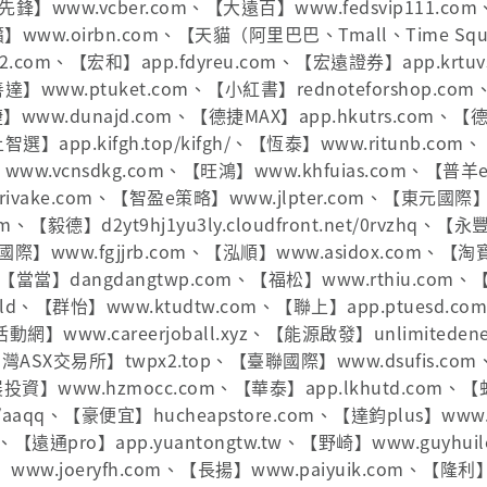
E先鋒】www.vcber.com、【大遠百】www.fedsvip111.
籟】www.oirbn.com、【天貓（阿里巴巴、Tmall、Time Squa
0212.com、【宏和】app.fdyreu.com、【宏遠證券】app.krt
富善達】www.ptuket.com、【小紅書】rednoteforshop.c
捷】www.dunajd.com、【德捷MAX】app.hkutrs.com、
上智選】app.kifgh.top/kifgh/、【恆泰】www.ritunb.c
】www.vcnsdkg.com、【旺鴻】www.khfuias.com、【普羊
vake.com、【智盈e策略】www.jlpter.com、【東元國際】w
m、【毅德】d2yt9hj1yu3ly.cloudfront.net/0rvzhq、
元國際】www.fgjjrb.com、【泓順】www.asidox.com、【淘
u、【當當】dangdangtwp.com、【福松】www.rthiu.com、【
rld、【群怡】www.ktudtw.com、【聯上】app.ptuesd.
涯活動網】www.careerjoball.xyz、【能源啟發】unlimited
【臺灣ASX交易所】twpx2.top、【臺聯國際】www.dsufis.c
華展投資】www.hzmocc.com、【華泰】app.lkhutd.com、【
p/aaqq、【豪便宜】hucheapstore.com、【達鈞plus】www
om、【遠通pro】app.yuantongtw.tw、【野崎】www.guyh
】www.joeryfh.com、【長揚】www.paiyuik.com、【隆