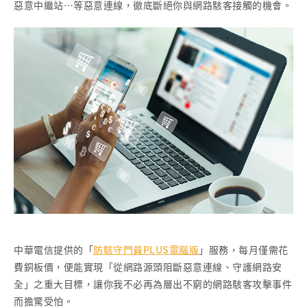
惡意中繼站…等惡意連線，徹底斷絕你與網路駭客接觸的機會。
中華電信提供的「
防駭守門員PLUS電腦版
」服務，每月僅需花
費銅板價，便能實現「從網路源頭阻斷惡意連線、守護網路安
全」之重大目標，讓你我不必再為層出不窮的網路駭客攻擊事件
而擔驚受怕。