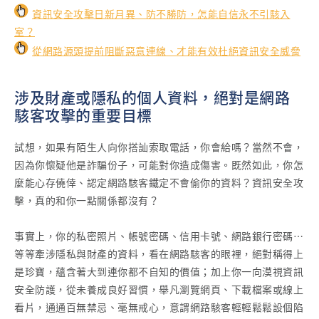
資訊安全攻擊日新月異、防不勝防，怎能自信永不引駭入
室？
從網路源頭提前阻斷惡意連線、才能有效杜絕資訊安全威脅
涉及財產或隱私的個人資料，絕對是網路
駭客攻擊的重要目標
試想，如果有陌生人向你搭訕索取電話，你會給嗎？當然不會，
因為你懷疑他是詐騙份子，可能對你造成傷害。既然如此，你怎
麼能心存僥倖、認定網路駭客鐵定不會偷你的資料？資訊安全攻
擊，真的和你一點關係都沒有？
事實上，你的私密照片、帳號密碼、信用卡號、網路銀行密碼…
等等牽涉隱私與財產的資料，看在網路駭客的眼裡，絕對稱得上
是珍寶，蘊含著大到連你都不自知的價值；加上你一向漠視資訊
安全防護，從未養成良好習慣，舉凡瀏覽網頁、下載檔案或線上
看片，通通百無禁忌、毫無戒心，意謂網路駭客輕輕鬆鬆設個陷