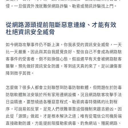
侵，一旦個資外洩就難保網路詐騙、勒索或簡訊詐騙找上門。
從網路源頭提前阻斷惡意連線、才能有效
杜絕資訊安全威脅
如今網路攻擊事件仍不斷上演，你我承受的資訊安全威脅，一天
比一天嚴重。因此與其自我感覺良好、堅信自己不會成為網路駭
客事件的受害者，倒不如換個心態，假設遲早有天會被網路駭客
襲擊，預先做好資訊安全防護，等到這天真的來了，足以讓傷害
降到微乎其微。
怎麼做？很多人都會立刻聯想到防毒防駭軟體，但問題在於防毒
防駭軟體無法安裝於所有家用連網設備，況且網路駭客攻擊手法
日益精進，要想繞過各種惡意程式、勒索病毒特徵碼的比對程
序，可說易如反掌，足見人們很難單靠這個機制來趨吉避凶。因
此從「源頭」做起，才是根本解決之道；唯有從電信公司機房端
直接啟動防護，方能提前阻擋勒索病毒、釣魚網站、殭屍網路、