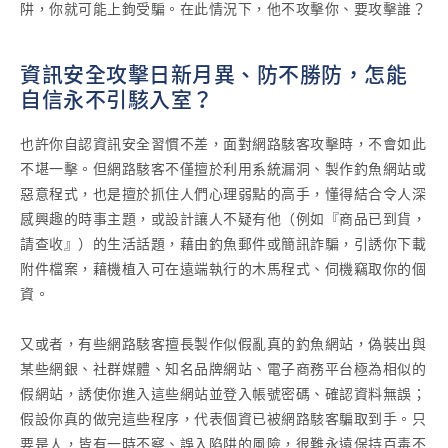
阱，你就可能上鉤受騙。在此情況下，他不攻擊你、要攻擊誰？
資訊安全攻擊日新月異、防不勝防，怎能
自信永不引駭入室？
也許你自認資訊安全習慣不差，面對網路駭客攻擊時，不會如此
不堪一擊。但網路駭客不僅擅於利用系統漏洞、製作釣魚網站或
惡意程式，也是擅於抓住人們心理弱點的高手，懂得結合令人深
感興趣的時事主題，或設計讓人不疑有他（例如『商品已到貨，
請查收』）的生活話題，藉由釣魚郵件或簡訊詐騙，引誘你下載
附件檔案，藉機植入可在遠端執行的木馬程式、伺機竊取你的個
資。
又或者，有些網路駭客擅長製作似假亂真的釣魚網站，偽裝出與
某些網銀、社群媒體、知名品牌網站、電子商務平台極為相似的
假網站，誘使你進入這些網站並登入帳號密碼、確認資料無誤；
假設你真的做完這些程序，代表個資已被網路駭客騙取到手。只
要是人，皆有一時不察、誤入陷阱的風險，很難永遠保持百毒不