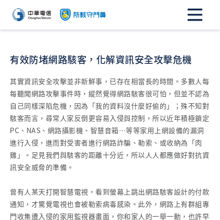
有效防堵網路駭客，化解資訊安全攻擊危機
其實資訊安全攻擊並非新鮮事，已存在相當長的時間。多數人每
每聽聞網路攻擊事件時，縱然覺得網路駭客很可怕，但並不認為
自己同樣深陷危機，因為「我的資料沒什麼好偷的」；殊不知對
駭客而言，尋常人家反倒更容易入侵與控制，所以近年積極鎖定
PC、NAS、網路攝影機、智慧音箱…等等家用上網設備的漏洞
進行入侵，進而對受害者進行網路詐騙、勒索、或收納為「肉
雞」。足見我們與駭客的距離十分近，所以人人都應做好對抗資
訊安全威脅的準備。
曾有人某天打開智慧電視，看到螢幕上跳出網路駭客設計的付款
通知，才驚覺電視也會被勒索病毒感染。此外，網路上有群組專
門收集遭入侵的家用監視器畫面，你和家人的一舉一動，也許早