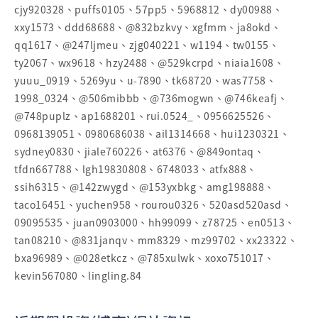
cjy920328、puffs0105、57pp5、5968812、dy00988、
xxy1573、ddd68688、@832bzkvy、xgfmm、ja8okd、
qq1617、@247ljmeu、zjg040221、w1194、tw0155、
ty2067、wx9618、hzy2488、@529kcrpd、niaia1608、
yuuu_0919、5269yu、u-7890、tk68720、was7758、
1998_0324、@506mibbb、@736mogwn、@746keafj、
@748puplz、ap1688201、rui.0524_、0956625526、
0968139051、0980686038、ail1314668、hui1230321、
sydney0830、jiale760226、at6376、@849ontaq、
tfdn667788、lgh19830808、6748033、atfx888、
ssih6315、@142zwygd、@153yxbkg、amg198888、
taco16451、yuchen958、rourou0326、520asd520asd、
09095535、juan0903000、hh99099、z78725、en0513、
tan08210、@831janqv、mm8329、mz99702、xx23322、
bxa96989、@028etkcz、@785xulwk、xoxo751017、
kevin567080、lingling.84