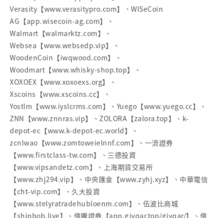
Verasity【www.verasitypro.com】、WISeCoin
AG【app.wisecoin-ag.com】、
Walmart【walmarktz.com】、
Websea【www.websedp.vip】、
WoodenCoin【iwqwood.com】、
Woodmart【www.whisky-shop.top】、
XOXOEX【www.xoxoexs.org】、
Xscoins【www.xscoins.cc】、
Yostlm【www.iyslcrms.com】、Yuego【www.yuego.cc】、
ZNN【www.znnras.vip】、ZOLORA【zalora.top】、k-
depot-ec【www.k-depot-ec.world】、
zcnlwao【www.zomtoweielnnf.com】、一流證券
【www.firstclass-tw.com】、三德投資
【www.vipsandetz.com】、上海期貨交易所
【www.zhj294.vip】、中央匯金【www.zyhj.xyz】、中華電信
【cht-vip.com】、久大投資
【www.stelyratradehubloenm.com】、伍波比商城
【shipbob.live】、億騰證券【app.gjvqar.top/gjvqar/】、億