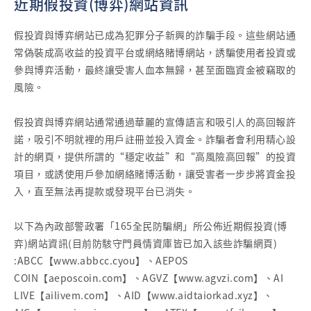
近期假投資(博弈)網站資訊
假投資與博弈網站已成為犯罪分子新興的詐騙手段。這些網站通
常偽裝成高收益的投資平台或網絡賭博網站，誘騙使用者投資或
參與博弈活動，最終讓受害人血本無歸，甚至面臨資金被竊取的
風險。
假投資與博弈網站通常通過華麗的宣傳語言和吸引人的高回報許
諾，吸引不明就裡的用戶註冊並投入資金。詐騙者會利用精心設
計的網頁，提供所謂的“穩定收益”和“高風險高回報”的投資
項目，或誘使用戶參加網絡賭博活動，讓受害者一步步將資金投
入，直至無法再提款或發現平台已消失。
以下為內政部警政署「165全民防騙網」所公佈近期假投資(博
弈)網站資訊(目前防駭守門員情資庫皆已加入該些詐騙網頁)
:ABCC【www.abbcc.cyou】、AEPOS
COIN【aeposcoin.com】、AGVZ【www.agvzi.com】、AI
LIVE【ailivem.com】、AID【www.aidtaiorkad.xyz】、