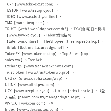
TCkr【www.tckrxexx.it.com】、
TESTOP【www.testop.cyou】、
TIDEX【www.acctechy.online】、
TMX【marketovq.com】、
TRUST【web3.web3dapper.com/h5】、TYW(台灣)日本機構
【www.tywxxc.cyou】、Talent職缺招聘
【talentviii.online】、TheShopee【theshopee5.shop】、
TikTok【tkot-mall.azureedge.net】、
TokenEX【www.tokenxex.top】、Top Sales【top-
sales.xyz】、TrenAxis
Exchange【www.trenaxisexchwei.com】、
TrustToken【www.trusttokenvip.pro】、
UFUEX【ufuex.oebhav.com/wap】、
ULINK【www.ulinkpvu.com】、
UZX【www.uzxplus.cyou】、Utrust【ethx1.epr.lol】、U登
入系統【pamm.com.tw/managerlogin.aspx】、
VIVKCC【vivkcoin.com】、VT
Index【www.vdexapptop.com】、