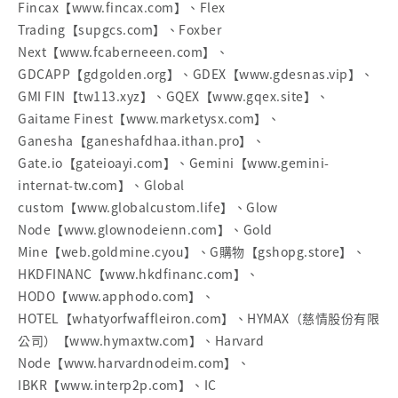
Fincax【www.fincax.com】、Flex
Trading【supgcs.com】、Foxber
Next【www.fcaberneeen.com】、
GDCAPP【gdgolden.org】、GDEX【www.gdesnas.vip】、
GMI FIN【tw113.xyz】、GQEX【www.gqex.site】、
Gaitame Finest【www.marketysx.com】、
Ganesha【ganeshafdhaa.ithan.pro】、
Gate.io【gateioayi.com】、Gemini【www.gemini-
internat-tw.com】、Global
custom【www.globalcustom.life】、Glow
Node【www.glownodeienn.com】、Gold
Mine【web.goldmine.cyou】、G購物【gshopg.store】、
HKDFINANC【www.hkdfinanc.com】、
HODO【www.apphodo.com】、
HOTEL【whatyorfwaffleiron.com】、HYMAX（慈情股份有限
公司）【www.hymaxtw.com】、Harvard
Node【www.harvardnodeim.com】、
IBKR【www.interp2p.com】、IC