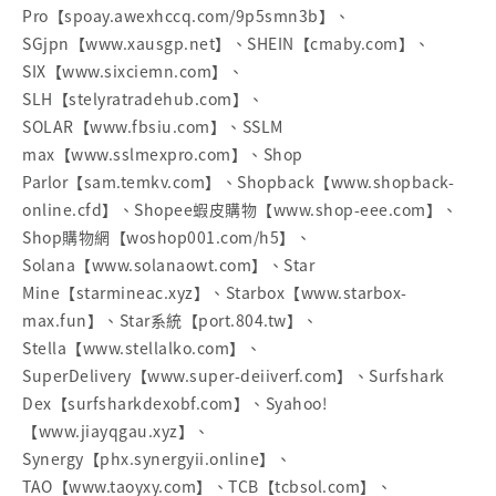
Pro【spoay.awexhccq.com/9p5smn3b】、
SGjpn【www.xausgp.net】、SHEIN【cmaby.com】、
SIX【www.sixciemn.com】、
SLH【stelyratradehub.com】、
SOLAR【www.fbsiu.com】、SSLM
max【www.sslmexpro.com】、Shop
Parlor【sam.temkv.com】、Shopback【www.shopback-
online.cfd】、Shopee蝦皮購物【www.shop-eee.com】、
Shop購物網【woshop001.com/h5】、
Solana【www.solanaowt.com】、Star
Mine【starmineac.xyz】、Starbox【www.starbox-
max.fun】、Star系統【port.804.tw】、
Stella【www.stellalko.com】、
SuperDelivery【www.super-deiiverf.com】、Surfshark
Dex【surfsharkdexobf.com】、Syahoo!
【www.jiayqgau.xyz】、
Synergy【phx.synergyii.online】、
TAO【www.taoyxy.com】、TCB【tcbsol.com】、