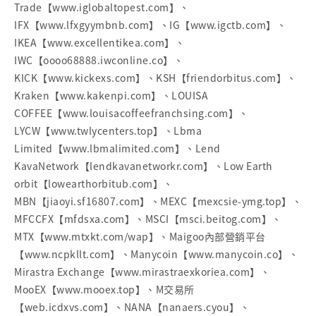
Trade【www.iglobaltopest.com】、
IFX【www.lfxgyymbnb.com】、IG【www.igctb.com】、
IKEA【www.excellentikea.com】、
IWC【oooo68888.iwconline.co】、
KICK【www.kickexs.com】、KSH【friendorbitus.com】、
Kraken【www.kakenpi.com】、LOUISA
COFFEE【www.louisacoffeefranchsing.com】、
LYCW【www.twlycenters.top】、Lbma
Limited【www.lbmalimited.com】、Lend
KavaNetwork【lendkavanetworkr.com】、Low Earth
orbit【lowearthorbitub.com】、
MBN【jiaoyi.sf16807.com】、MEXC【mexcsie-ymg.top】、
MFCCFX【mfdsxa.com】、MSCI【msci.beitog.com】、
MTX【www.mtxkt.com/wap】、Maigoo內部營銷平台
【www.ncpkllt.com】、Manycoin【www.manycoin.co】、
Mirastra Exchange【www.mirastraexkoriea.com】、
MooEX【www.mooex.top】、M交易所
【web.icdxvs.com】、NANA【nanaers.cyou】、