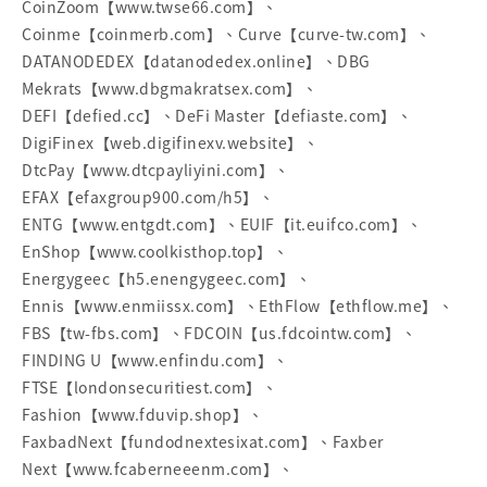
CoinZoom【www.twse66.com】、
Coinme【coinmerb.com】、Curve【curve-tw.com】、
DATANODEDEX【datanodedex.online】、DBG
Mekrats【www.dbgmakratsex.com】、
DEFI【defied.cc】、DeFi Master【defiaste.com】、
DigiFinex【web.digifinexv.website】、
DtcPay【www.dtcpayliyini.com】、
EFAX【efaxgroup900.com/h5】、
ENTG【www.entgdt.com】、EUIF【it.euifco.com】、
EnShop【www.coolkisthop.top】、
Energygeec【h5.enengygeec.com】、
Ennis【www.enmiissx.com】、EthFlow【ethflow.me】、
FBS【tw-fbs.com】、FDCOIN【us.fdcointw.com】、
FINDING U【www.enfindu.com】、
FTSE【londonsecuritiest.com】、
Fashion【www.fduvip.shop】、
FaxbadNext【fundodnextesixat.com】、Faxber
Next【www.fcaberneeenm.com】、