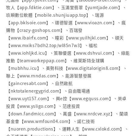
牧人【app.fdktie.com】、玉滿堂翡翠【yumtjade.com】、
玖瞬數位軟體【mobile.shunjiuapp.top】、瑞源
【app.bklsoie.com】、環德智選【www.vioazn.com】、瘋
購物【crazy-goshops.com】、百瑞發
【www.ibairfx.com】、瞳彩【www.yuilhjkl.com】、碩天
【www.mxiks7bdh2.top/wl85n7w3】、福松
【www.iohljkd.icu】、策聯優選【www.dshvui.com】、綠能
推動【teamworkeppap.com】、維萊斯特全球購
【mubhhu.icu】、美勢科技【www.digitalorigin8.com】、
聯上【www.rnndas.com】、能源智慧發展
【gaincresabt.com】、自然啟航
【nktotalenergygrid.com】、自由職場通
【www.uyt157.com】、興e控【www.egquss.com】、英卓
投資【www.ysligo.com】、范達投資
【down.fandmicc.com】、萬盛【www.nrdcve.xyz】、蘭頌
基金會【www.wmfoun04.com】、諾仁技術
【nuoren.productions】、運轉人生【www.cxlokd.com】、