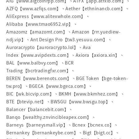
AIG【www.aigcoinrpp.com】、ATFX【app.atfxib.com】、
AZFQ【www.azfqs.com】、Aether【ethninancb.com】、
AliExpress【www.alitexwhole.com】、
Alibaba【www.tmao6952.vip】、
Amazomz【amazomt.com】、Amazon【rrr.yuediew-
ndj.vip】、Ant Design Pro【tw3.yesuuu.com】、
Auroracrypto【auroracrypto.lol】、Ava
Index【www.avipdexts.com】、Axiora【axiora.xin】、
BAL【www.balbvy.com】、BCR
Trading【bcrtradingfxr.com】、
BEREN【www.berenots.com】、BGE Token【bge-token-
tw.pro】、BGECA【www.bgeca.com】、
BIC【wk.bicvip.com】、BKMH【www.bkmhez.com】、
BTE【btevip.net】、BWSGU【www.bwsgu.top】、
Balancer【balancebit.com】、
Banqo【wealthy.znvincibleapex.com】、
Barneys【barneysmall.vip】、Bcnex【bcnex.co】、
Bernankey【bernankeybe.com】、Bigt【bigt.cc】、