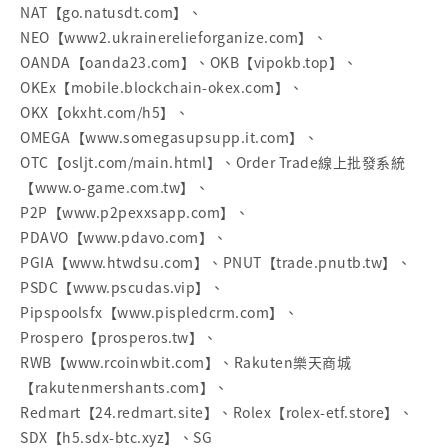
NAT【go.natusdt.com】、
NEO【www2.ukrainerelieforganize.com】、
OANDA【oanda23.com】、OKB【vipokb.top】、
OKEx【mobile.blockchain-okex.com】、
OKX【okxht.com/h5】、
OMEGA【www.somegasupsupp.it.com】、
OTC【osljt.com/main.html】、Order Trade線上批發系統
【www.o-game.com.tw】、
P2P【www.p2pexxsapp.com】、
PDAVO【www.pdavo.com】、
PGIA【www.htwdsu.com】、PNUT【trade.pnutb.tw】、
PSDC【www.pscudas.vip】、
Pipspoolsfx【www.pispledcrm.com】、
Prospero【prosperos.tw】、
RWB【www.rcoinwbit.com】、Rakuten樂天商城
【rakutenmershants.com】、
Redmart【24.redmart.site】、Rolex【rolex-etf.store】、
SDX【h5.sdx-btc.xyz】、SG