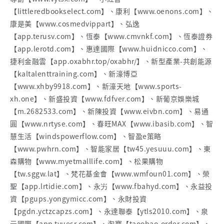
【littleredbookselect.com】、康利【www.oenons.com】、
康是美【www.cosmedvippart】、弘逸
【app.terusv.com】、恆泰【www.cmvnkf.com】、恆泰證券
【app.lerotd.com】、惠達國際【www.huidnicco.com】、
捷利金融雲【app.oxabhr.top/oxabhr/】、新型產業-共創能源
【kaltalenttraining.com】、新濠博亞
【www.xhby9918.com】、新濠天地【www.sports-
xh.one】、新盛投資【www.fdfver.com】、新葡京娛樂城
【m.2682533.com】、新陳投資【www.eivbn.com】、易通
圓【www.nrtyse.com】、春旺MAX【www.ibasib.com】、智
慧生活【windspowerflow.com】、智盈e策略
【www.pwhrn.com】、智能家居【tw45.yesuuu.com】、東
森購物【www.myetmalllife.com】、松果購物
【tw.sggw.lat】、梵花基金會【www.wmfoun01.com】、榮
聖【app.lrtidie.com】、永屴【www.fbahyd.com】、永益投
資【pgups.yongymicc.com】、永財投資
【pgdn.yctzcapzs.com】、永達聯泰【ytls2010.com】、泉
元國際【app.tyuesr.com】、淘寶【taoobao-order.com】、