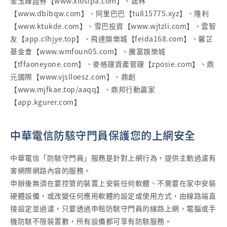
金玉峰證券【www.xlosipa.com】、鋐林
【www.dbibqw.com】、阿里巴巴【tu815775.xyz】、隆利
【www.ktukde.com】、雪巴投資【www.wjtzli.com】、雲智
友【app.clhjye.top】、飛達娛樂城【feida168.com】、馨芷
基金會【www.wmfoun05.com】、騰富娛樂城
【tffaoneyone.com】、麥格理資產管理【zposie.com】、鼎
元國際【www.vjslloesz.com】、鼎創
【www.mjfkae.top/aaqq】、鼎邦行動贏家
【app.kgurer.com】
中華電信防駭守門員保護您的上網安全
中華電信「防駭守門員」服務是針對上網行為，提供主動過濾有
害網際網路內容的服務。
申辦後無須在要控管的裝置上安裝任何軟體、不需要在家中安裝
硬體設備，或改變任何應用軟體的設定或使用方式，由線路端直
接設定並過濾，只要透過申租防駭守門員的線路上網，電腦或手
機防駭不限裝置數，所有設備都可享有防駭服務。