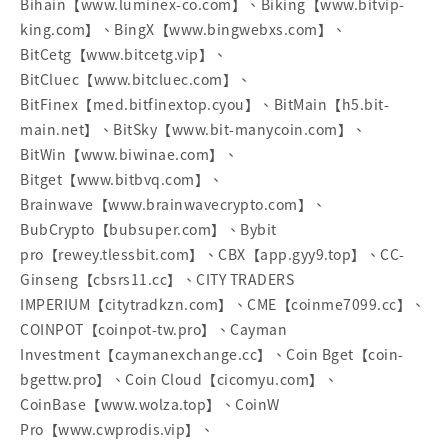
Bihain【www.luminex-co.com】、Biking【www.bitvip-
king.com】、BingX【www.bingwebxs.com】、
BitCetg【www.bitcetg.vip】、
BitCluec【www.bitcluec.com】、
BitFinex【med.bitfinextop.cyou】、BitMain【h5.bit-
main.net】、BitSky【www.bit-manycoin.com】、
BitWin【www.biwinae.com】、
Bitget【www.bitbvq.com】、
Brainwave【www.brainwavecrypto.com】、
BubCrypto【bubsuper.com】、Bybit
pro【rewey.tlessbit.com】、CBX【app.gyy9.top】、CC-
Ginseng【cbsrs11.cc】、CITY TRADERS
IMPERIUM【citytradkzn.com】、CME【coinme7099.cc】、
COINPOT【coinpot-tw.pro】、Cayman
Investment【caymanexchange.cc】、Coin Bget【coin-
bgettw.pro】、Coin Cloud【cicomyu.com】、
CoinBase【www.wolza.top】、CoinW
Pro【www.cwprodis.vip】、