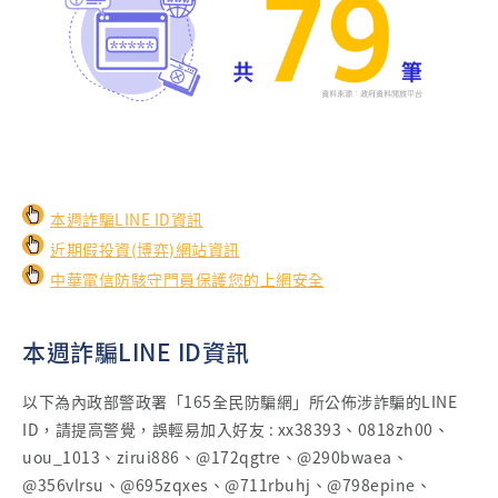
本週詐騙LINE ID資訊
近期假投資(博弈)網站資訊
中華電信防駭守門員保護您的上網安全
本週詐騙LINE ID資訊
以下為內政部警政署「165全民防騙網」所公佈涉詐騙的LINE
ID，請提高警覺，誤輕易加入好友 : xx38393、0818zh00、
uou_1013、zirui886、@172qgtre、@290bwaea、
@356vlrsu、@695zqxes、@711rbuhj、@798epine、