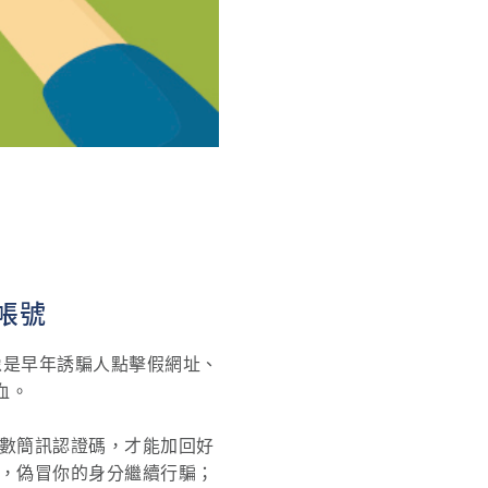
帳號
像是早年誘騙人點擊假網址、
血。
位數簡訊認證碼，才能加回好
片，偽冒你的身分繼續行騙；