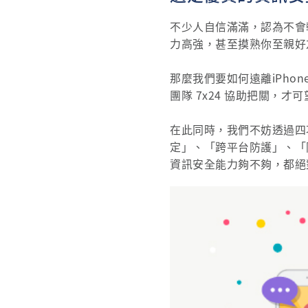
不少人自信滿滿，認為不會
力高強，甚至摸熟你至親好
那麼我們要如何遠離iPho
團隊 7x24 協助把關，才可
在此同時，我們不妨透過四
定」、「跨平台防護」、「
資訊安全能力夠不夠，都絕