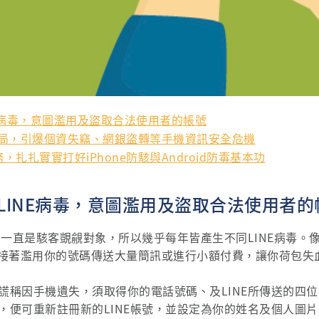
E病毒，意圖濫用及盜取合法使用者的帳號
」騙局，引爆個資失竊、網銀盜轉等手機資訊安全危機
扎扎實實打好iPhone防駭與Android防毒基本功
LINE病毒，意圖濫用及盜取合法使用者的
，一直是駭客覬覦對象，所以幾乎每年皆產生不同LINE病毒。
，接著濫用你的號碼傳送大量簡訊或進行小額付費，讓你荷包失
謊稱因手機遺失，須取得你的電話號碼、及LINE所傳送的四
，便可重新註冊新的LINE帳號，並設定為你的姓名及個人圖