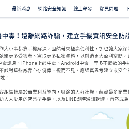
最新消息
網路安全知識
線上舉發
常見問題
手機中毒！遠離網路詐騙，建立手機資訊安全防
作大小事都靠手機解決，固然帶來極高便利性，卻也讓大家深
誘騙更多受害者、盜取更多私密資料，以創造更大盈利空間，
ne中毒訊息、iPhone上網中毒、Android中毒…等多不勝數
不該對這些威脅心存僥倖、視而不見，應認真思考建立最安全
環境。
客組織皆屬於商業利益導向，哪邊的人群壯觀、蘊藏最多商業
幼人人愛用的智慧型手機，以及LINE即時通訊軟體，自然成