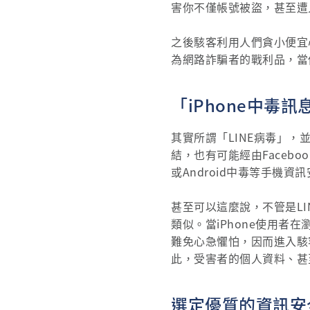
害你不僅帳號被盜，甚至遭
之後駭客利用人們貪小便宜
為網路詐騙者的戰利品，當
「iPhone中
其實所謂「LINE病毒」，
結，也有可能經由Facebo
或Android中毒等手機資
甚至可以這麼說，不管是LI
類似。當iPhone使用者
難免心急懼怕，因而進入駭
此，受害者的個人資料、甚
選定優質的資訊安全