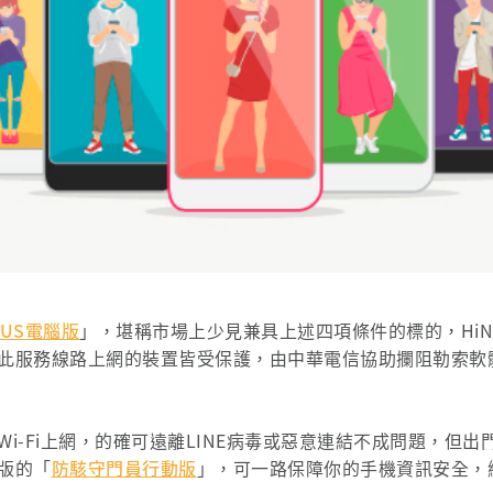
US電腦版
」，堪稱市場上少見兼具上述四項條件的標的，HiN
此服務線路上網的裝置皆受保護，由中華電信協助攔阻勒索軟
i-Fi上網，的確可遠離LINE病毒或惡意連結不成問題，但
版的「
防駭守門員行動版
」，可一路保障你的手機資訊安全，