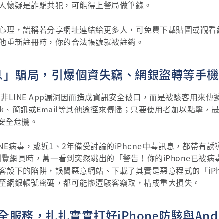
人懷疑是詐騙共犯，可能得上警局做筆錄。
心理，謊稱若分享網址連結給更多人，可免費下載貼圖或觀看
他重新註冊時，你的合法帳號就被註銷。
毒訊息」騙局，引爆個資失竊、網銀盜轉等手
並非LINE App漏洞因而造成資訊安全破口，而是被駭客用來
ok、簡訊或Email等其他途徑來傳播；只要使用者加以點擊，最
訊安全危機。
NE病毒，或近1、2年備受討論的iPhone中毒訊息，都帶有
在瀏覽網頁時，萬一看到突然跳出的「警告！你的iPhone已被
客設下的陷阱，誤闖惡意網站、下載了其實是惡意程式的「iPh
至網銀帳號密碼，都可能慘遭駭客竊取，構成重大損失。
服務，扎扎實實打好iPhone防駭與And