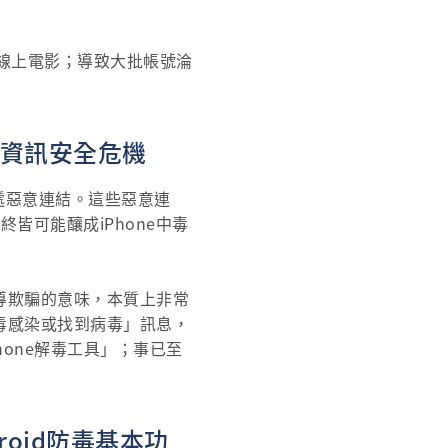
線上電影；導致大批帳號淪
機資訊安全危機
傳遞惡意連結。這些惡意連
終皆可能釀成iPhone中毒
誘導欺騙的意味，本質上非常
病毒感染或找到病毒」訊息，
one解毒工具」；事已至
roid防毒基本功