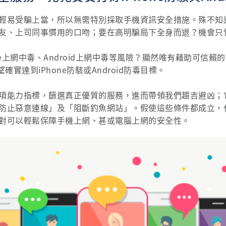
輕易受騙上當，所以無需特別採取手機資訊安全措施。殊不知
友、上司同事慣用的口吻；要在高明騙局下全身而退？機會只
ne上網中毒、Android上網中毒等風險？顯然唯有藉助可信
望確實達到iPhone防駭或Android防毒目標。
項能力指標，篩選真正優質的服務，進而帶領我們趨吉避凶；
防止惡意連線」及「阻斷釣魚網站」。假使這些條件都成立，代
對可以輕鬆保障手機上網、甚或電腦上網的安全性。