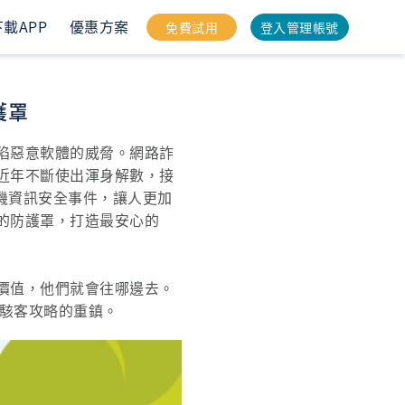
下載APP
優惠方案
免費試用
登入管理帳號
護罩
陷惡意軟體的威脅。網路詐
近年不斷使出渾身解數，接
的手機資訊安全事件，讓人更加
的防護罩，打造最安心的
價值，他們就會往哪邊去。
為駭客攻略的重鎮。