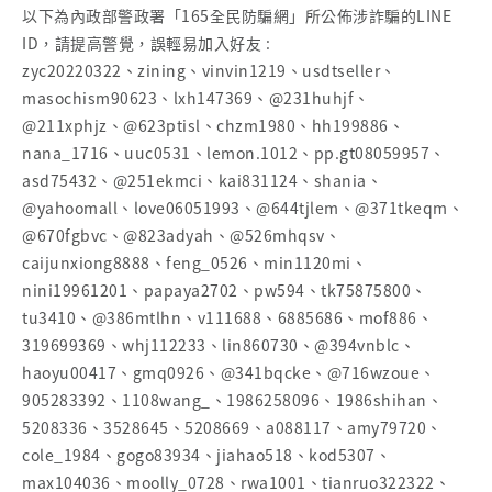
以下為內政部警政署「165全民防騙網」所公佈涉詐騙的LINE
ID，請提高警覺，誤輕易加入好友 :
zyc20220322、zining、vinvin1219、usdtseller、
masochism90623、lxh147369、@231huhjf、
@211xphjz、@623ptisl、chzm1980、hh199886、
nana_1716、uuc0531、lemon.1012、pp.gt08059957、
asd75432、@251ekmci、kai831124、shania、
@yahoomall、love06051993、@644tjlem、@371tkeqm、
@670fgbvc、@823adyah、@526mhqsv、
caijunxiong8888、feng_0526、min1120mi、
nini19961201、papaya2702、pw594、tk75875800、
tu3410、@386mtlhn、v111688、6885686、mof886、
319699369、whj112233、lin860730、@394vnblc、
haoyu00417、gmq0926、@341bqcke、@716wzoue、
905283392、1108wang_、1986258096、1986shihan、
5208336、3528645、5208669、a088117、amy79720、
cole_1984、gogo83934、jiahao518、kod5307、
max104036、moolly_0728、rwa1001、tianruo322322、