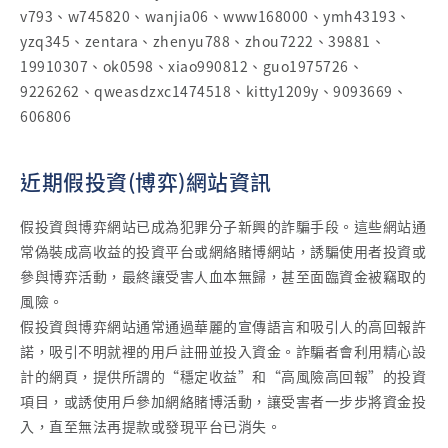
v793、w745820、wanjia06、www168000、ymh43193、
yzq345、zentara、zhenyu788、zhou7222、39881、
19910307、ok0598、xiao990812、guo1975726、
9226262、qweasdzxc1474518、kitty1209y、9093669、
606806
近期假投資(博弈)網站資訊
假投資與博弈網站已成為犯罪分子新興的詐騙手段。這些網站通
常偽裝成高收益的投資平台或網絡賭博網站，誘騙使用者投資或
參與博弈活動，最終讓受害人血本無歸，甚至面臨資金被竊取的
風險。
假投資與博弈網站通常通過華麗的宣傳語言和吸引人的高回報許
諾，吸引不明就裡的用戶註冊並投入資金。詐騙者會利用精心設
計的網頁，提供所謂的“穩定收益”和“高風險高回報”的投資
項目，或誘使用戶參加網絡賭博活動，讓受害者一步步將資金投
入，直至無法再提款或發現平台已消失。