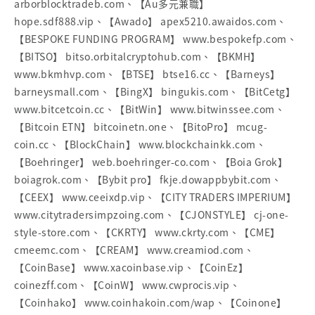
arborblocktradeb.com、【Au多元兼職】
hope.sdf888.vip、【Awado】 apex5210.awaidos.com、
【BESPOKE FUNDING PROGRAM】 www.bespokefp.com、
【BITSO】 bitso.orbitalcryptohub.com、【BKMH】
www.bkmhvp.com、【BTSE】 btse16.cc、【Barneys】
barneysmall.com、【BingX】 bingukis.com、【BitCetg】
www.bitcetcoin.cc、【BitWin】 www.bitwinssee.com、
【Bitcoin ETN】 bitcoinetn.one、【BitoPro】 mcug-
coin.cc、【BlockChain】 www.blockchainkk.com、
【Boehringer】 web.boehringer-co.com、【Boia Grok】
boiagrok.com、【Bybit pro】 fkje.dowappbybit.com、
【CEEX】 www.ceeixdp.vip、【CITY TRADERS IMPERIUM】
www.citytradersimpzoing.com、【CJONSTYLE】 cj-one-
style-store.com、【CKRTY】 www.ckrty.com、【CME】
cmeemc.com、【CREAM】 www.creamiod.com、
【CoinBase】 www.xacoinbase.vip、【CoinEz】
coinezff.com、【CoinW】 www.cwprocis.vip、
【Coinhako】 www.coinhakoin.com/wap、【Coinone】