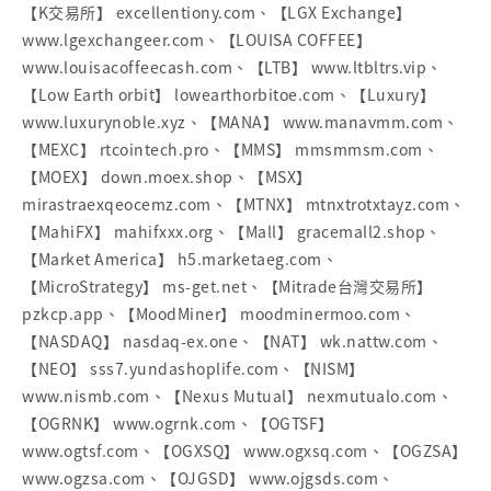
【K交易所】 excellentiony.com、【LGX Exchange】
www.lgexchangeer.com、【LOUISA COFFEE】
www.louisacoffeecash.com、【LTB】 www.ltbltrs.vip、
【Low Earth orbit】 lowearthorbitoe.com、【Luxury】
www.luxurynoble.xyz、【MANA】 www.manavmm.com、
【MEXC】 rtcointech.pro、【MMS】 mmsmmsm.com、
【MOEX】 down.moex.shop、【MSX】
mirastraexqeocemz.com、【MTNX】 mtnxtrotxtayz.com、
【MahiFX】 mahifxxx.org、【Mall】 gracemall2.shop、
【Market America】 h5.marketaeg.com、
【MicroStrategy】 ms-get.net、【Mitrade台灣交易所】
pzkcp.app、【MoodMiner】 moodminermoo.com、
【NASDAQ】 nasdaq-ex.one、【NAT】 wk.nattw.com、
【NEO】 sss7.yundashoplife.com、【NISM】
www.nismb.com、【Nexus Mutual】 nexmutualo.com、
【OGRNK】 www.ogrnk.com、【OGTSF】
www.ogtsf.com、【OGXSQ】 www.ogxsq.com、【OGZSA】
www.ogzsa.com、【OJGSD】 www.ojgsds.com、