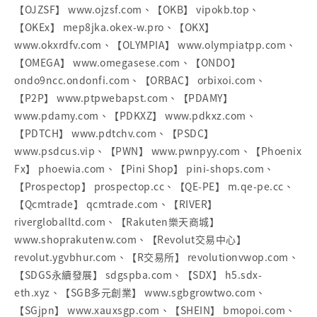
【OJZSF】 www.ojzsf.com、【OKB】 vipokb.top、
【OKEx】 mep8jka.okex-w.pro、【OKX】
www.okxrdfv.com、【OLYMPIA】 www.olympiatpp.com、
【OMEGA】 www.omegasese.com、【ONDO】
ondo9ncc.ondonfi.com、【ORBAC】 orbixoi.com、
【P2P】 www.ptpwebapst.com、【PDAMY】
www.pdamy.com、【PDKXZ】 www.pdkxz.com、
【PDTCH】 www.pdtchv.com、【PSDC】
www.psdcus.vip、【PWN】 www.pwnpyy.com、【Phoenix
Fx】 phoewia.com、【Pini Shop】 pini-shops.com、
【Prospectop】 prospectop.cc、【QE-PE】 m.qe-pe.cc、
【Qcmtrade】 qcmtrade.com、【RIVER】
rivergloballtd.com、【Rakuten樂天商城】
www.shoprakutenw.com、【Revolut交易中心】
revolut.ygvbhur.com、【R交易所】 revolutionvwop.com、
【SDGS永續發展】 sdgspba.com、【SDX】 h5.sdx-
eth.xyz、【SGB多元創業】 www.sgbgrowtwo.com、
【SGjpn】 www.xauxsgp.com、【SHEIN】 bmopoi.com、