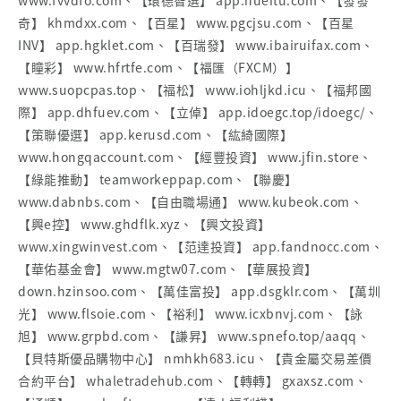
奇】 khmdxx.com、【百星】 www.pgcjsu.com、【百星
INV】 app.hgklet.com、【百瑞發】 www.ibairuifax.com、
【瞳彩】 www.hfrtfe.com、【福匯（FXCM）】
www.suopcpas.top、【福松】 www.iohljkd.icu、【福邦國
際】 app.dhfuev.com、【立倬】 app.idoegc.top/idoegc/、
【策聯優選】 app.kerusd.com、【紘綺國際】
www.hongqaccount.com、【經豐投資】 www.jfin.store、
【綠能推動】 teamworkeppap.com、【聯慶】
www.dabnbs.com、【自由職場通】 www.kubeok.com、
【興e控】 www.ghdflk.xyz、【興文投資】
www.xingwinvest.com、【范達投資】 app.fandnocc.com、
【華佑基金會】 www.mgtw07.com、【華展投資】
down.hzinsoo.com、【萬佳富投】 app.dsgklr.com、【萬圳
光】 www.flsoie.com、【裕利】 www.icxbnvj.com、【詠
旭】 www.grpbd.com、【謙昇】 www.spnefo.top/aaqq、
【貝特斯優品購物中心】 nmhkh683.icu、【貴金屬交易差價
合約平台】 whaletradehub.com、【轉轉】 gxaxsz.com、