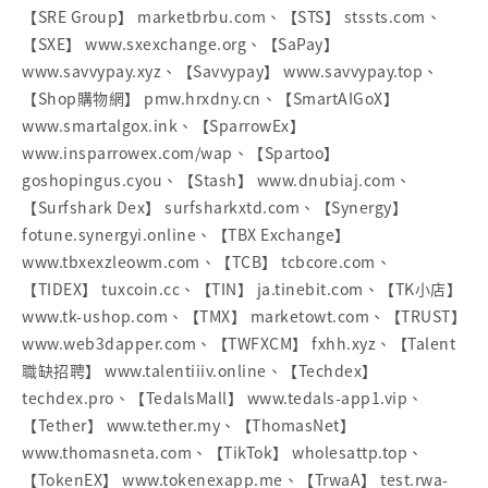
【SRE Group】 marketbrbu.com、【STS】 stssts.com、
【SXE】 www.sxexchange.org、【SaPay】
www.savvypay.xyz、【Savvypay】 www.savvypay.top、
【Shop購物網】 pmw.hrxdny.cn、【SmartAIGoX】
www.smartalgox.ink、【SparrowEx】
www.insparrowex.com/wap、【Spartoo】
goshopingus.cyou、【Stash】 www.dnubiaj.com、
【Surfshark Dex】 surfsharkxtd.com、【Synergy】
fotune.synergyi.online、【TBX Exchange】
www.tbxexzleowm.com、【TCB】 tcbcore.com、
【TIDEX】 tuxcoin.cc、【TIN】 ja.tinebit.com、【TK小店】
www.tk-ushop.com、【TMX】 marketowt.com、【TRUST】
www.web3dapper.com、【TWFXCM】 fxhh.xyz、【Talent
職缺招聘】 www.talentiiiv.online、【Techdex】
techdex.pro、【TedalsMall】 www.tedals-app1.vip、
【Tether】 www.tether.my、【ThomasNet】
www.thomasneta.com、【TikTok】 wholesattp.top、
【TokenEX】 www.tokenexapp.me、【TrwaA】 test.rwa-