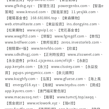
www.gfkdsg.xyz、【智慧生活】 powergenbx.com、【智盈e
策略】 www.kreusd.com、【智能家居】 11.yesjkk.com、
【暖陽基金會】 168.681886.top、【東森購物】
web.etmalltaste.com、【東益投資】 ins.dongyins.com、
【松果購物】 www.vipvip1.cc、【梵花基金會】
www.wwgift3.com、【榮聖】 www.fgregdf.com、【樂恆】
www.brdfwer.com、【樂邦投資】 zeros.investorleb.com、
【樹精靈e+版】 www.tenvfdo.com、【欣星】
www.sdkdhsgj.com、【正利時投資】 www.zlssweet.com、
【永全證券】 prikx1.cjsjemss.com/efiij8、【永創】
app.keryde.com、【永屴】 www.clsoiey.com、【永益投
資】 pgups.yongymicc.com、【泉元國際】
www.kxzghfy.com、【泓策】 www.gfuese.com、【海上風
電】 energy018.xyz、【海納】 www.teydsu.com、【潤成】
app.kyures.com、【澳門福彩雙色球】
www.macaussq.net、【瀚華】 www.tumctj.top/aaqq、
【獎金統計】 www.vclowork.xyz、【瑞e控】
www.fvvdfo.com、【環德智選】 app.hueitu.com、【發發