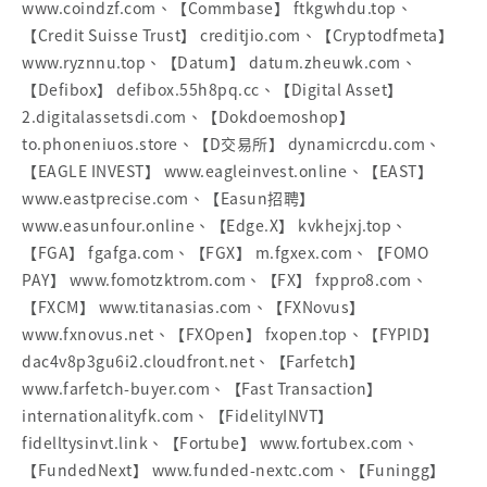
www.coindzf.com、【Commbase】 ftkgwhdu.top、
【Credit Suisse Trust】 creditjio.com、【Cryptodfmeta】
www.ryznnu.top、【Datum】 datum.zheuwk.com、
【Defibox】 defibox.55h8pq.cc、【Digital Asset】
2.digitalassetsdi.com、【Dokdoemoshop】
to.phoneniuos.store、【D交易所】 dynamicrcdu.com、
【EAGLE INVEST】 www.eagleinvest.online、【EAST】
www.eastprecise.com、【Easun招聘】
www.easunfour.online、【Edge.X】 kvkhejxj.top、
【FGA】 fgafga.com、【FGX】 m.fgxex.com、【FOMO
PAY】 www.fomotzktrom.com、【FX】 fxppro8.com、
【FXCM】 www.titanasias.com、【FXNovus】
www.fxnovus.net、【FXOpen】 fxopen.top、【FYPID】
dac4v8p3gu6i2.cloudfront.net、【Farfetch】
www.farfetch-buyer.com、【Fast Transaction】
internationalityfk.com、【FidelityINVT】
fidelltysinvt.link、【Fortube】 www.fortubex.com、
【FundedNext】 www.funded-nextc.com、【Funingg】