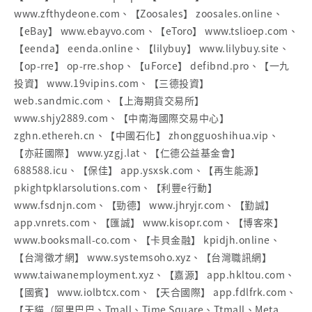
www.zfthydeone.com、【Zoosales】 zoosales.online、
【eBay】 www.ebayvo.com、【eToro】 www.tslioep.com、
【eenda】 eenda.online、【lilybuy】 www.lilybuy.site、
【op-rre】 op-rre.shop、【uForce】 defibnd.pro、【一九
投資】 www.19vipins.com、【三德投資】
web.sandmic.com、【上海期貨交易所】
www.shjy2889.com、【中南海國際交易中心】
zghn.ethereh.cn、【中國石化】 zhongguoshihua.vip、
【亦莊國際】 www.yzgj.lat、【仁德公益基金會】
688588.icu、【保佳】 app.ysxsk.com、【再生能源】
pkightpklarsolutions.com、【利豐e行動】
www.fsdnjn.com、【勁德】 www.jhryjr.com、【勤誠】
app.vnrets.com、【匯誠】 www.kisopr.com、【博客來】
www.booksmall-co.com、【卡貝金融】 kpidjh.online、
【台灣徵才網】 www.systemsoho.xyz、【台灣職訊網】
www.taiwanemployment.xyz、【嘉源】 app.hkltou.com、
【國賓】 www.iolbtcx.com、【天合國際】 app.fdlfrk.com、
【天貓（阿里巴巴、Tmall、Time Square、Ttmall、Meta