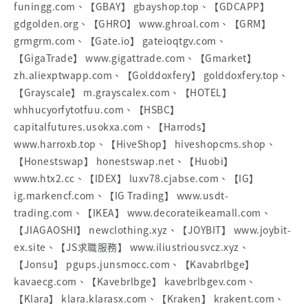
funingg.com、【GBAY】 gbayshop.top、【GDCAPP】
gdgolden.org、【GHRO】 www.ghroal.com、【GRM】
grmgrm.com、【Gate.io】 gateioqtgv.com、
【GigaTrade】 www.gigattrade.com、【Gmarket】
zh.aliexptwapp.com、【Golddoxfery】 golddoxfery.top、
【Grayscale】 m.grayscalex.com、【HOTEL】
whhucyorfytotfuu.com、【HSBC】
capitalfutures.usokxa.com、【Harrods】
www.harroxb.top、【HiveShop】 hiveshopcms.shop、
【Honestswap】 honestswap.net、【Huobi】
www.htx2.cc、【IDEX】 luxv78.cjabse.com、【IG】
ig.markencf.com、【IG Trading】 www.usdt-
trading.com、【IKEA】 www.decorateikeamall.com、
【JIAGAOSHI】 newclothing.xyz、【JOYBIT】 www.joybit-
ex.site、【JS求職服務】 www.iliustriousvcz.xyz、
【Jonsu】 pgups.junsmocc.com、【Kavabrlbge】
kavaecg.com、【Kavebrlbge】 kavebrlbgev.com、
【Klara】 klara.klarasx.com、【Kraken】 krakent.com、