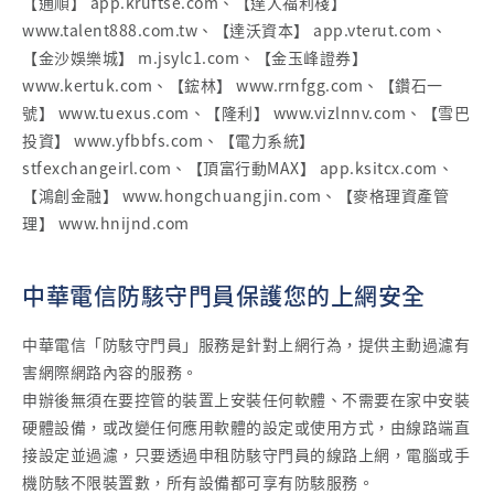
【通順】 app.kruftse.com、【達人福利棧】
www.talent888.com.tw、【達沃資本】 app.vterut.com、
【金沙娛樂城】 m.jsylc1.com、【金玉峰證券】
www.kertuk.com、【鋐林】 www.rrnfgg.com、【鑽石一
號】 www.tuexus.com、【隆利】 www.vizlnnv.com、【雪巴
投資】 www.yfbbfs.com、【電力系統】
stfexchangeirl.com、【頂富行動MAX】 app.ksitcx.com、
【鴻創金融】 www.hongchuangjin.com、【麥格理資產管
理】 www.hnijnd.com
中華電信防駭守門員保護您的上網安全
中華電信「防駭守門員」服務是針對上網行為，提供主動過濾有
害網際網路內容的服務。
申辦後無須在要控管的裝置上安裝任何軟體、不需要在家中安裝
硬體設備，或改變任何應用軟體的設定或使用方式，由線路端直
接設定並過濾，只要透過申租防駭守門員的線路上網，電腦或手
機防駭不限裝置數，所有設備都可享有防駭服務。