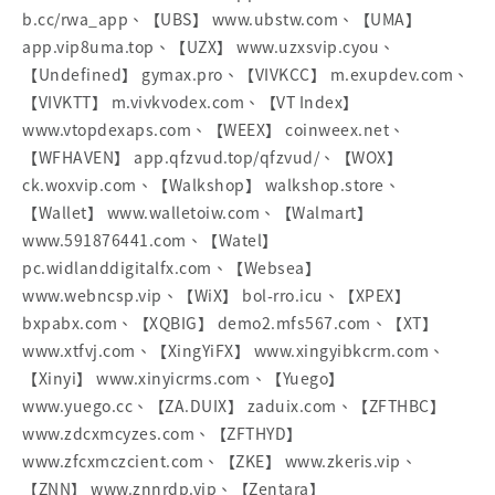
b.cc/rwa_app、【UBS】 www.ubstw.com、【UMA】
app.vip8uma.top、【UZX】 www.uzxsvip.cyou、
【Undefined】 gymax.pro、【VIVKCC】 m.exupdev.com、
【VIVKTT】 m.vivkvodex.com、【VT Index】
www.vtopdexaps.com、【WEEX】 coinweex.net、
【WFHAVEN】 app.qfzvud.top/qfzvud/、【WOX】
ck.woxvip.com、【Walkshop】 walkshop.store、
【Wallet】 www.walletoiw.com、【Walmart】
www.591876441.com、【Watel】
pc.widlanddigitalfx.com、【Websea】
www.webncsp.vip、【WiX】 bol-rro.icu、【XPEX】
bxpabx.com、【XQBIG】 demo2.mfs567.com、【XT】
www.xtfvj.com、【XingYiFX】 www.xingyibkcrm.com、
【Xinyi】 www.xinyicrms.com、【Yuego】
www.yuego.cc、【ZA.DUIX】 zaduix.com、【ZFTHBC】
www.zdcxmcyzes.com、【ZFTHYD】
www.zfcxmczcient.com、【ZKE】 www.zkeris.vip、
【ZNN】 www.znnrdp.vip、【Zentara】