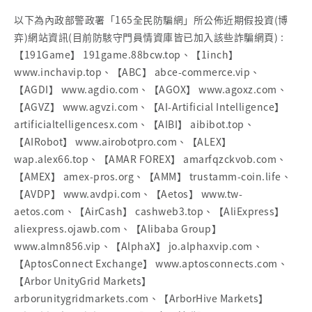
以下為內政部警政署「165全民防騙網」所公佈近期假投資(博
弈)網站資訊(目前防駭守門員情資庫皆已加入該些詐騙網頁) :
【191Game】 191game.88bcw.top、【1inch】
www.inchavip.top、【ABC】 abce-commerce.vip、
【AGDI】 www.agdio.com、【AGOX】 www.agoxz.com、
【AGVZ】 www.agvzi.com、【AI-Artificial Intelligence】
artificialtelligencesx.com、【AIBI】 aibibot.top、
【AIRobot】 www.airobotpro.com、【ALEX】
wap.alex66.top、【AMAR FOREX】 amarfqzckvob.com、
【AMEX】 amex-pros.org、【AMM】 trustamm-coin.life、
【AVDP】 www.avdpi.com、【Aetos】 www.tw-
aetos.com、【AirCash】 cashweb3.top、【AliExpress】
aliexpress.ojawb.com、【Alibaba Group】
www.almn856.vip、【AlphaX】 jo.alphaxvip.com、
【AptosConnect Exchange】 www.aptosconnects.com、
【Arbor UnityGrid Markets】
arborunitygridmarkets.com、【ArborHive Markets】