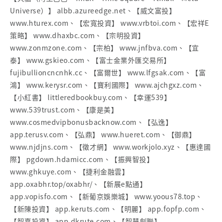
Universe）】 albb.azureedge.net、【威文富投】
www.hturex.com、【宏寬投資】 www.vrbtoi.com、【宏祥E
策略】 www.dhaxbc.com、【宗明投資】
www.zonmzone.com、【宗柏】 www.jnfbva.com、【宜
泰】 www.gskieo.com、【富士金業外匯交易所】
fujibullioncncnhk.cc、【富爾世】 www.lfgsak.com、【富
鴻】 www.kerysr.com、【寶利國際】 www.ajchgxz.com、
【小紅書】 littleredbookbuy.com、【幸運539】
www.539trust.com、【康是美】
www.cosmedvipbonusbacknow.com、【弘逸】
app.terusv.com、【弘鼎】 www.hueret.com、【御鼎】
www.njdjns.com、【徵才網】 www.workjolo.xyz、【惠達國
際】 pgdown.hdamicc.com、【振興智投】
www.ghkuye.com、【捷利金融雲】
app.oxabhr.top/oxabhr/、【新展e點通】
app.vopisfo.com、【新葡京娛樂城】 www.yoous78.top、
【新陳投資】 app.keruts.com、【明麗】 app.fopfp.com、
【智嘉投資】 app.dkrute.com、【智慧創聯】