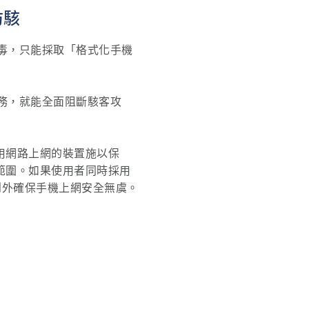
防駭
毒，只能採取「格式化手機
務，就能全面阻斷駭客攻
用網路上網的裝置施以保
護範圍。如果使用者同時採用
到外確保手機上網安全無虞。