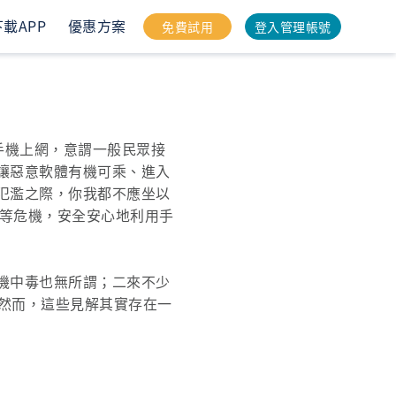
下載APP
優惠方案
免費試用
登入管理帳號
利用手機上網，意謂一般民眾接
讓惡意軟體有機可乘、進入
氾濫之際，你我都不應坐以
中毒等危機，安全安心地利用手
機中毒也無所謂；二來不少
毒。然而，這些見解其實存在一