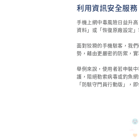
利用資訊安全服務，
手機上網中毒風險日益升高
資料」或「恢復原廠設定」
面對狡猾的手機駭客，我們
勢，藉由更嚴密的防禦，實現 i
舉例來說，使用者若申裝中
護，阻絕勒索病毒或釣魚網站
「防駭守門員行動版」，即便