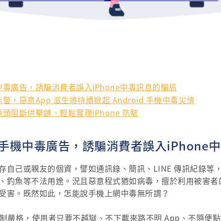
毒廣告，誘騙消費者誤入iPhone中毒訊息的騙局
，惡意App 滋生將持續掀起 Android 手機中毒災情
頭阻斷供擊鏈、輕鬆實現iPhone 防駭
手機中毒廣告，誘騙消費者誤入iPhone
存自己或親友的個資，譬如通訊錄、簡訊、LINE 傳訊紀錄等
、釣魚等不法用途。況且惡意程式猶如病毒，擅於利用被害者
受害。既然如此，怎能說手機上網中毒無所謂？
 審查機制嚴格，使用者只要不越獄、不下載來路不明 App、不隨