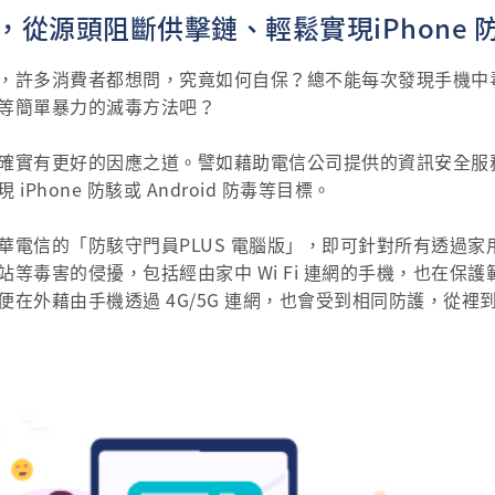
從源頭阻斷供擊鏈、輕鬆實現iPhone 
，許多消費者都想問，究竟如何自保？總不能每次發現手機中
等簡單暴力的滅毒方法吧？
確實有更好的因應之道。譬如藉助電信公司提供的資訊安全服
Phone 防駭或 Android 防毒等目標。
華電信的「防駭守門員PLUS 電腦版」，即可針對所有透過家
等毒害的侵擾，包括經由家中 Wi Fi 連網的手機，也在保
在外藉由手機透過 4G/5G 連網，也會受到相同防護，從裡