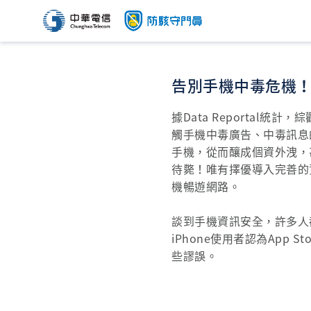
告別手機中毒危機！A
據Data Reportal
觸手機中毒廣告、中毒訊息
手機，從而釀成個資外洩，
待斃！唯有擇優導入完善的資
機暢遊網路。
談到手機資訊安全，許多人
iPhone使用者認為App
些謬誤。