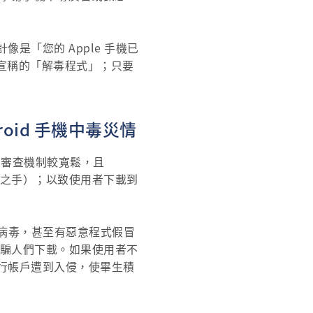
「您的 Apple 手機已
客宣稱的「解毒程式」；只要
oid 手機中毒災情
商店的審查機制較寬鬆，且
駭客之手）；以致使用者下載到
馬病毒，甚至有惡意程式假冒
App 誘騙人們下載。如果使用者不
行帳戶遭到入侵，使畢生積