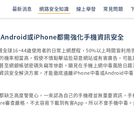
最新消息
網路安全知識
線上舉發
常見問題
ndroid或iPhone都需強化手機資訊安全
統計，綜觀全球16~44歲使用者的日常上網歷程，50%以上時間皆
的機率相當高，假使不慎點擊這些惡意網站或有害廣告，可能
甚至網銀帳號密碼失竊等慘劇。顯見在手機上網中毒風險日趨
訊安全解決方案，才能徹底遠離iPhone中毒或Android
都缺乏高度警覺心，一來認為自己的手機裡並無重要資訊，手
 Store審查嚴格，不太容易下載到有害App，所以不會手機中