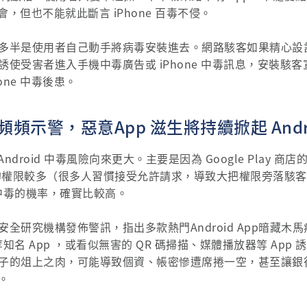
機會，但也不能就此斷言 iPhone 百毒不侵。
半是使用者自己動手將病毒安裝進去。網路駭客如果精心設計像是
使受害者進入手機中毒廣告或 iPhone 中毒訊息，安裝駭
one 中毒後患。
頻示警，惡意App 滋生將持續掀起 Andr
 Android 中毒風險向來更大。主要是因為 Google Play 
予使用者的權限較多（很多人習慣接受允許請求，導致大把權限旁落
機中毒的機率，確實比較高。
全研究機構發佈警訊，指出多款熱門Android App暗藏木
tflix 等知名 App ，或看似無害的 QR 碼掃描、媒體播放器等 
子的俎上之肉，可能導致個資、帳密慘遭席捲一空，甚至讓銀
。